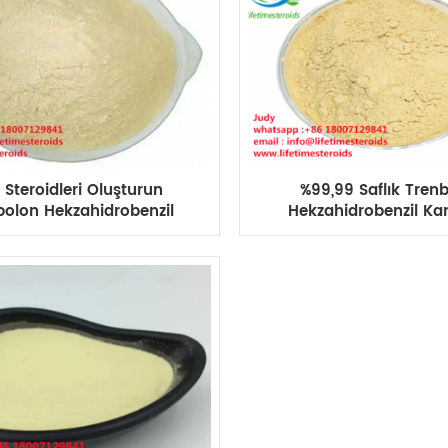
 Steroidleri Oluşturun
%99,99 Saflık Tren
bolon Hekzahidrobenzil
Hekzahidrobenzil Ka
onat parabolan kasları
Tren Hexy Tren Hex 
kazanır
Kas