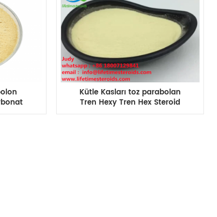
bolon
Kütle Kasları toz parabolan
rbonat
Tren Hexy Tren Hex Steroid
Kazanç
Hormon CAS 23454-33-3