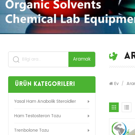
A
Aramak
Ev
/
Ara
Ürün Kategorileri
Yasal Ham Anabolik Steroidler
Ham Testosteron Tozu
Trenbolone Tozu