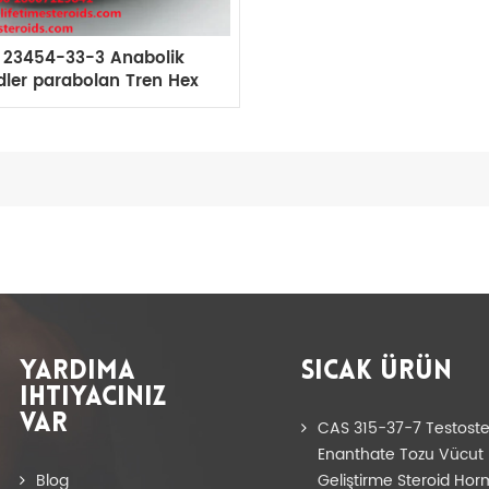
 23454-33-3 Anabolik
dler parabolan Tren Hex
m Döngüsü Steroidleri
YARDIMA
SICAK ÜRÜN
IHTIYACINIZ
VAR
CAS 315-37-7 Testost
Enanthate Tozu Vücut
Blog
Geliştirme Steroid Hor