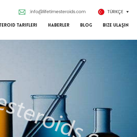
:info@lifetimesteroids.com
TÜRKÇE
TEROID TARIFLERI
HABERLER
BLOG
BIZE ULAŞIN