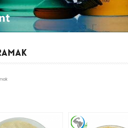
RAMAK
mak