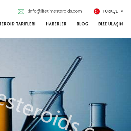
:info@lifetimesteroids.com
TÜRKÇE
TEROID TARIFLERI
HABERLER
BLOG
BIZE ULAŞIN