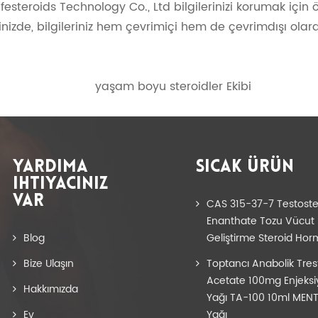
festeroids Technology Co., Ltd bilgilerinizi korumak için ö
nizde, bilgileriniz hem çevrimiçi hem de çevrimdışı olar
yaşam boyu steroidler Ekibi
YARDIMA
SICAK ÜRÜN
IHTIYACINIZ
VAR
CAS 315-37-7 Testost
Enanthate Tozu Vücut
Blog
Geliştirme Steroid Hor
Bize Ulaşın
Toptancı Anabolik Tres
Acetate 100mg Enjeks
Hakkımızda
Yağı TA-100 10ml MENT
Ev
Yağı