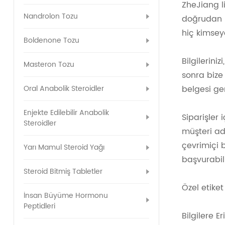
ZheJiang l
Nandrolon Tozu
doğrudan il
hiç kimse
Boldenone Tozu
Bilgilerini
Masteron Tozu
sonra bize 
Oral Anabolik Steroidler
belgesi ger
Enjekte Edilebilir Anabolik
Siparişler 
Steroidler
müşteri ad
çevrimiçi b
Yarı Mamul Steroid Yağı
başvurabil
Steroid Bitmiş Tabletler
Özel etike
İnsan Büyüme Hormonu
Peptidleri
Bilgilere E