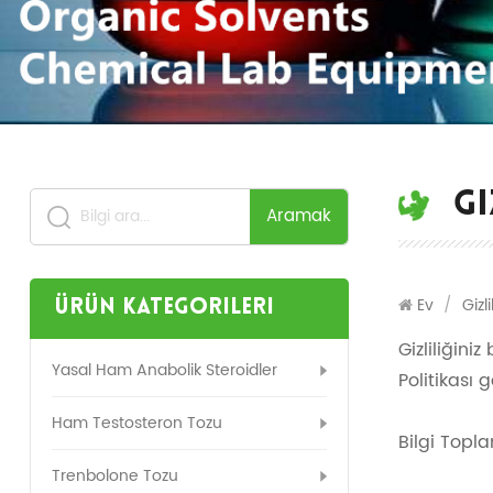
GI
Aramak
Ev
/
Gizli
Ürün Kategorileri
Gizliliğini
Yasal Ham Anabolik Steroidler
Politikası 
Ham Testosteron Tozu
Bilgi Top
Trenbolone Tozu