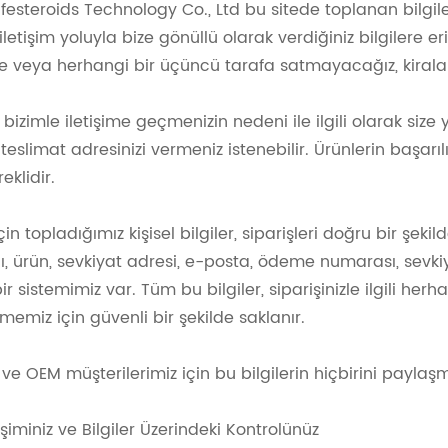
ifesteroids Technology Co., Ltd bu sitede toplanan bilgil
etişim yoluyla bize gönüllü olarak verdiğiniz bilgilere eriş
ye veya herhangi bir üçüncü tarafa satmayacağız, kir
zi, bizimle iletişime geçmenizin nedeni ile ilgili olarak siz
teslimat adresinizi vermeniz istenebilir. Ürünlerin başarı
eklidir.
için topladığımız kişisel bilgiler, siparişleri doğru bir şeki
ı, ürün, sevkiyat adresi, e-posta, ödeme numarası, sevki
ir sistemimiz var. Tüm bu bilgiler, siparişinizle ilgili h
memiz için güvenli bir şekilde saklanır.
t ve OEM müşterilerimiz için bu bilgilerin hiçbirini payla
rişiminiz ve Bilgiler Üzerindeki Kontrolünüz