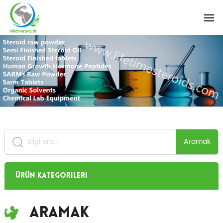
Aramak
Ürün Kategorileri
Aramak