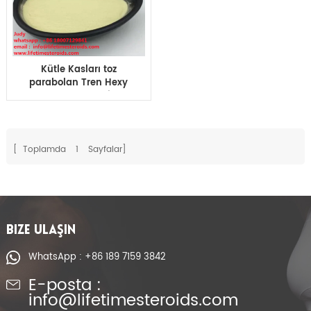
Kütle Kasları toz
parabolan Tren Hexy
Tren Hex Steroid
Hormon CAS 23454-
33-3
[ Toplamda
1
Sayfalar]
BIZE ULAŞIN
WhatsApp : +86 189 7159 3842
E-posta :
info@lifetimesteroids.com