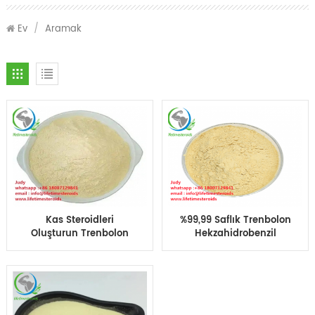
Ev
/
Aramak
Kas Steroidleri
%99,99 Saflık Trenbolon
Oluşturun Trenbolon
Hekzahidrobenzil
Hekzahidrobenzil
Karbonat Tren Hexy
Karbonat parabolan
Tren Hex Kazanç Kas
kasları kazanır