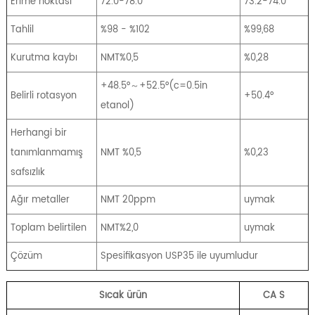
Erime noktası
72.0-78.0
73.2-74.0
Tahlil
%98 - %102
%99,68
Kurutma kaybı
NMT%0,5
%0,28
+48.5°～+52.5°(c=0.5in
Belirli rotasyon
+50.4°
etanol)
Herhangi bir
tanımlanmamış
NMT %0,5
%0,23
safsızlık
Ağır metaller
NMT 20ppm
uymak
Toplam belirtilen
NMT%2,0
uymak
Çözüm
Spesifikasyon USP35 ile uyumludur
Sıcak ürün
CA
S