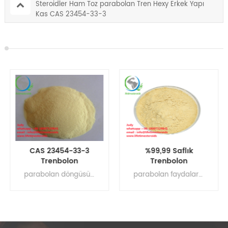
Steroidler Ham Toz parabolan Tren Hexy Erkek Yapı
Kas CAS 23454-33-3
CAS 23454-33-3
%99,99 Saflık
Trenbolon
Trenbolon
Hekzahidrobenzil
Hekzahidrobenzil
parabolan döngüsü , parabolan dozu , haftalık parabolan dozu , parabolan dozu , parabolan forumu , parabolan fransa , primobolan yağ kaybı , yeni başlayanlar için parabolan , parabolan formülü
parabolan faydaları , hekzahidrobenzilkarbonat , parabolan yan etkileri , tren parabolan , parabolan ve primobolan döngüsü , parabolan vücut geliştirme , parabolin alfa ilaç incelemesi
Karbonat parabolan
Karbonat Tren Hexy
Sarı Kristal Toz
Tren Hex Kazanç Kas