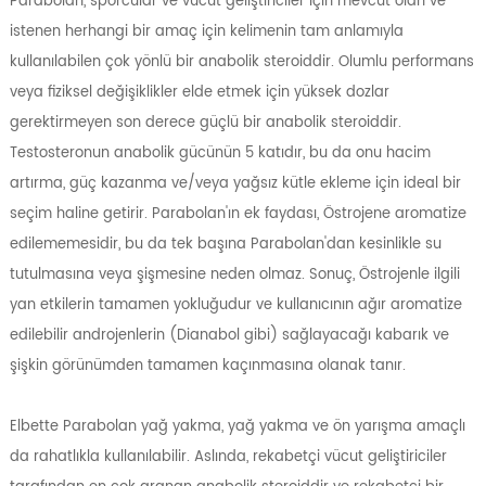
Parabolan, sporcular ve vücut geliştiriciler için mevcut olan ve
istenen herhangi bir amaç için kelimenin tam anlamıyla
kullanılabilen çok yönlü bir anabolik steroiddir. Olumlu performans
veya fiziksel değişiklikler elde etmek için yüksek dozlar
gerektirmeyen son derece güçlü bir anabolik steroiddir.
Testosteronun anabolik gücünün 5 katıdır, bu da onu hacim
artırma, güç kazanma ve/veya yağsız kütle ekleme için ideal bir
seçim haline getirir. Parabolan'ın ek faydası, Östrojene aromatize
edilememesidir, bu da tek başına Parabolan'dan kesinlikle su
tutulmasına veya şişmesine neden olmaz. Sonuç, Östrojenle ilgili
yan etkilerin tamamen yokluğudur ve kullanıcının ağır aromatize
edilebilir androjenlerin (Dianabol gibi) sağlayacağı kabarık ve
şişkin görünümden tamamen kaçınmasına olanak tanır.
Elbette Parabolan yağ yakma, yağ yakma ve ön yarışma amaçlı
da rahatlıkla kullanılabilir. Aslında, rekabetçi vücut geliştiriciler