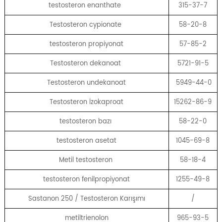
testosteron enanthate
315-37-7
Testosteron cypionate
58-20-8
testosteron propiyonat
57-85-2
Testosteron dekanoat
5721-91-5
Testosteron undekanoat
5949-44-0
Testosteron İzokaproat
15262-86-9
testosteron bazı
58-22-0
testosteron asetat
1045-69-8
Metil testosteron
58-18-4
testosteron fenilpropiyonat
1255-49-8
Sastanon 250 / Testosteron Karışımı
/
metiltrienolon
965-93-5