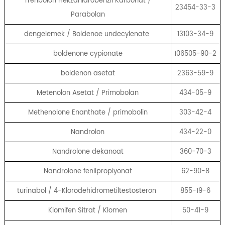
Trenbolon Hekzahidrobenzil Karbonat /
23454-33-3
Parabolan
dengelemek / Boldenoe undecylenate
13103-34-9
boldenone cypionate
106505-90-2
boldenon asetat
2363-59-9
Metenolon Asetat / Primobolan
434-05-9
Methenolone Enanthate / primobolin
303-42-4
Nandrolon
434-22-0
Nandrolone dekanoat
360-70-3
Nandrolone fenilpropiyonat
62-90-8
turinabol / 4-Klorodehidrometiltestosteron
855-19-6
Klomifen Sitrat / Klomen
50-41-9