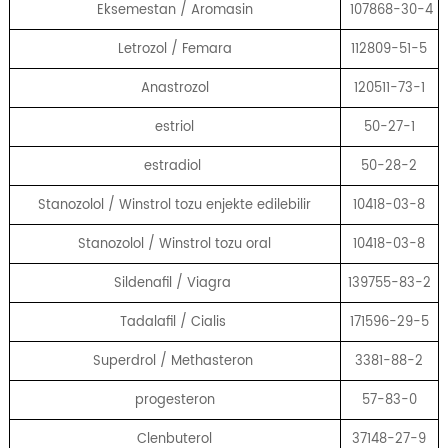
Eksemestan / Aromasin
107868-30-4
Letrozol / Femara
112809-51-5
Anastrozol
120511-73-1
estriol
50-27-1
estradiol
50-28-2
Stanozolol / Winstrol tozu enjekte edilebilir
10418-03-8
Stanozolol / Winstrol tozu oral
10418-03-8
Sildenafil / Viagra
139755-83-2
Tadalafil / Cialis
171596-29-5
Superdrol / Methasteron
3381-88-2
progesteron
57-83-0
Clenbuterol
37148-27-9