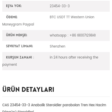
23454-33-3
Eşya yok:
BTC USDT TT Western Union
Ödeme:
Moneygram Paypal
whatsapp : +86 18007129841
Ürün Menşei:
Shenzhen
Sevkiyat Limanı:
in 24 hours after receiving the
Kurşun zamanı：
payment
Ürün Detayları
CAS 23454-33-3 Anabolik Steroidler parabolan Tren Hex Hacim