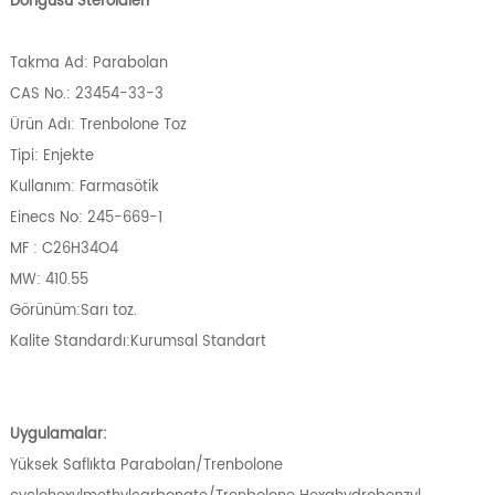
Döngüsü Steroidleri
Takma Ad: Parabolan
CAS No.: 23454-33-3
Ürün Adı: Trenbolone Toz
Tipi: Enjekte
Kullanım: Farmasötik
Einecs No: 245-669-1
MF : C26H34O4
MW: 410.55
Görünüm:Sarı toz.
Kalite Standardı:Kurumsal Standart
Uygulamalar:
Yüksek Saflıkta Parabolan/Trenbolone