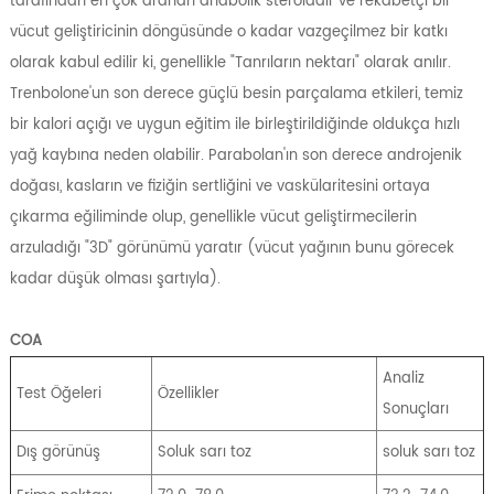
tarafından en çok aranan anabolik steroiddir ve rekabetçi bir
vücut geliştiricinin döngüsünde o kadar vazgeçilmez bir katkı
olarak kabul edilir ki, genellikle "Tanrıların nektarı" olarak anılır.
Trenbolone'un son derece güçlü besin parçalama etkileri, temiz
bir kalori açığı ve uygun eğitim ile birleştirildiğinde oldukça hızlı
yağ kaybına neden olabilir. Parabolan'ın son derece androjenik
doğası, kasların ve fiziğin sertliğini ve vaskülaritesini ortaya
çıkarma eğiliminde olup, genellikle vücut geliştirmecilerin
arzuladığı "3D" görünümü yaratır (vücut yağının bunu görecek
kadar düşük olması şartıyla).
COA
Analiz
Test Öğeleri
Özellikler
Sonuçları
Dış görünüş
Soluk sarı toz
soluk sarı toz