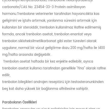
cyclohexylmethylcarbonate/Trenbolone Hexahydrobenzyl
carbonate/CAS No: 23454-33-3 Protein asimilasyon
hormonu.Trenbolone veterinerler tarafından hayvancılıkta kas
gelişimini ve iştahı artırmak, yarılanma süresini artırmak için
kullanılan bir steroiddir, trenbolon kullanılmaz Rafine edilmemiş
formda, ancak trenbolon asetat, trenbolon enantat veya
trenbolon sikloheksilmetilkarbonat gibi ester türevleri olarak
uygulanır, normal bir vücut geliştirme dozu 200 mg/hafta ile 1400
mg/hafta arasında değişebilir.
Trenbolon asetat haftada bir kez enjekte edilebilir, ayrıca
trenbolon asetat kullanıcı tarafından genellikle "Fina" olarak rafine
edilir,
trenbolon bileşikleri androjen reseptörü için testosteronunkinden
beş kat daha yüksek bir bağlanma afinitesine sahiptir.
Parabolanın Özellikleri