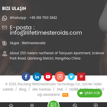
BIZE ULAŞIN
WhatsApp : +86 189 7159 3842
E-posta :
info@lifetimesteroids.com
Skype : lifetimesteroids
About 250 meters northeast of Tianyuan Apartment, Science
Park Road, Qiantang District, Hangzhou China
© 2026 ZheJiang lifetimesteroids Technology Co., Ltd.Her hakkı
Blog
site haritası
XML
Gizlilik Politikası
saklıdır. /
/
/
/
/ IPv6
ŞIMDI SOR
ağı desteklenir