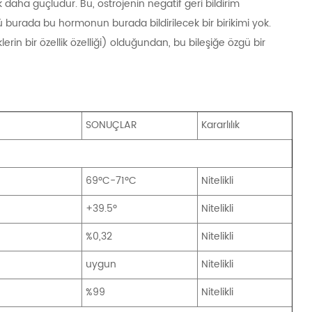
aha güçlüdür. Bu, östrojenin negatif geri bildirim
 burada bu hormonun burada bildirilecek bir birikimi yok.
erin bir özellik özelliği) olduğundan, bu bileşiğe özgü bir
SONUÇLAR
Kararlılık
69ºC-71ºC
Nitelikli
+39.5º
Nitelikli
%0,32
Nitelikli
uygun
Nitelikli
%99
Nitelikli