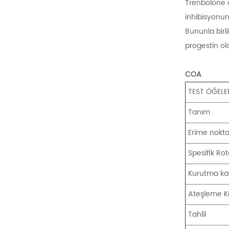
Trenbolone a
inhibisyonun
Bununla birli
progestin ola
COA
TEST ÖĞELE
Tanım
Erime nokta
Spesifik Ro
Kurutma ka
Ateşleme Ka
Tahlil