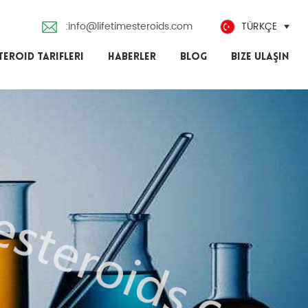
:info@lifetimesteroids.com
TÜRKÇE
TEROID TARIFLERI
HABERLER
BLOG
BIZE ULAŞIN