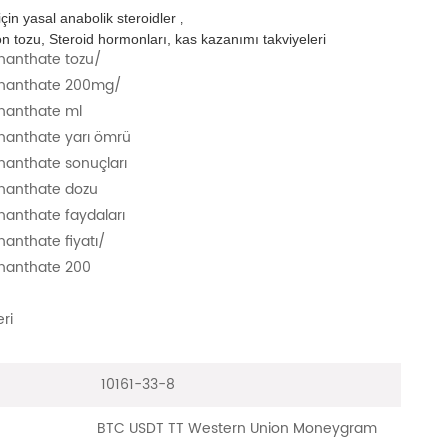
için yasal anabolik steroidler
,
n tozu, Steroid hormonları, kas kazanımı takviyeleri
nanthate tozu/
Enanthate 200mg/
nanthate ml
nanthate yarı ömrü
nanthate sonuçları
nanthate dozu
nanthate faydaları
anthate fiyatı/
nanthate 200
eri
10161-33-8
BTC USDT TT Western Union Moneygram