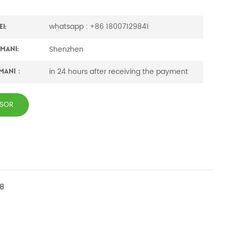
whatsapp : +86 18007129841
i:
Shenzhen
imanı:
in 24 hours after receiving the payment
amanı：
 SOR
-8