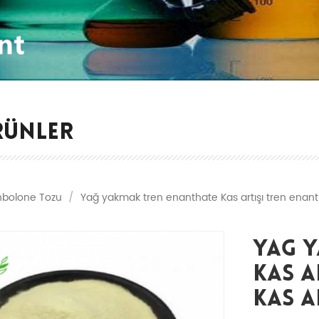
RÜNLER
nbolone Tozu
/
Yağ yakmak tren enanthate Kas artışı tren enant
Yağ 
Kas A
Kas A