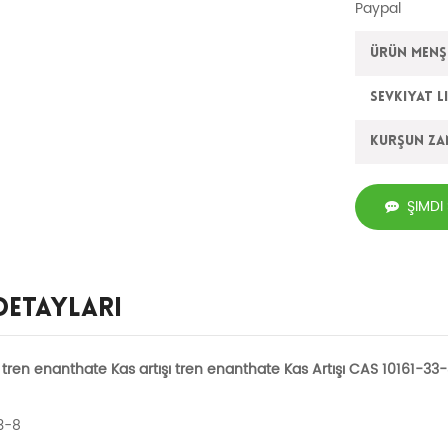
Paypal
Ürün Menşe
Sevkiyat L
Kurşun z
ŞIMDI
Detayları
ren enanthate Kas artışı tren enanthate Kas Artışı CAS 10161-33
33-8