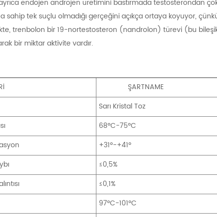
yrıca endojen androjen üretimini bastırmada testosterondan çok d
a sahip tek suçlu olmadığı gerçeğini açıkça ortaya koyuyor, çünkü
kte, trenbolon bir 19-nortestosteron (nandrolon) türevi (bu bileşikl
rak bir miktar aktivite vardır.
Rİ
ŞARTNAME
Sarı Kristal Toz
sı
68ºC-75ºC
tasyon
+31º-+41º
ybı
≤0,5%
lıntısı
≤0,1%
97ºC-101ºC