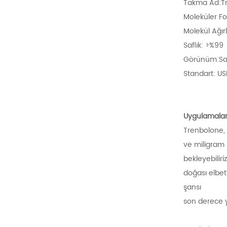
Takma Ad:Tr
Moleküler 
Molekül Ağırl
Saflık: >%99
Görünüm:Sarı
Standart: U
Uygulamalar
Trenbolone, 
ve miligram 
bekleyebiliri
doğası elbet
şansı
son derece 