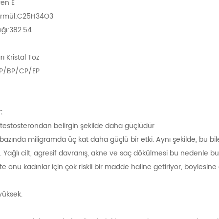
en E
Formül:C25H34O3
ığı:382.54
 Kristal Toz
SP/BP/CP/EP
:
testosterondan belirgin şekilde daha güçlüdür
bazında miligramda üç kat daha güçlü bir etki. Aynı şekilde, bu bil
z. Yağlı cilt, agresif davranış, akne ve saç dökülmesi bu nedenle bu s
te onu kadınlar için çok riskli bir madde haline getiriyor, böylesin
yüksek.