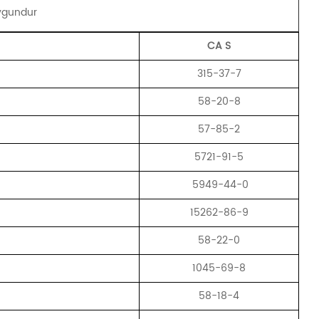
uygundur
CA
S
315-37-7
58-20-8
57-85-2
5721-91-5
5949-44-0
15262-86-9
58-22-0
1045-69-8
58-18-4