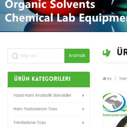
Ü
Aramak
Ev
/
Tre
Ürün Kategorileri
Yasal Ham Anabolik Steroidler
Ham Testosteron Tozu
Trenbolone Tozu