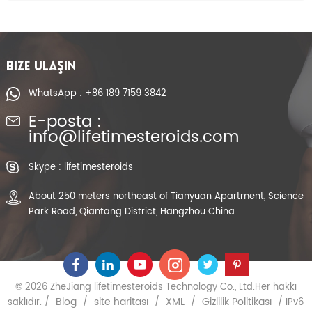
BIZE ULAŞIN
WhatsApp : +86 189 7159 3842
E-posta :
info@lifetimesteroids.com
Skype : lifetimesteroids
About 250 meters northeast of Tianyuan Apartment, Science
Park Road, Qiantang District, Hangzhou China
© 2026 ZheJiang lifetimesteroids Technology Co., Ltd.Her hakkı
Blog
site haritası
XML
Gizlilik Politikası
saklıdır. /
/
/
/
/ IPv6