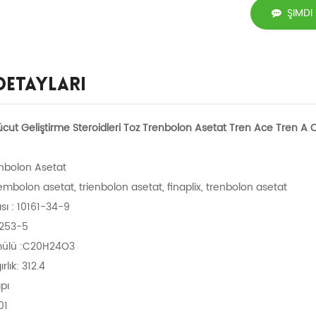
ŞIMDI
Detayları
ücut Geliştirme Steroidleri Toz Trenbolon Asetat Tren Ace Tren 
enbolon Asetat
rembolon asetat, trienbolon asetat, finaplix, trenbolon asetat
ı : 10161-34-9
-253-5
mülü :C20H24O3
rlık: 312.4
apı
01