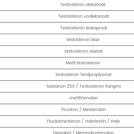
Testosteron dekanoat
Testosteron undekanoat
Testosteron İzokaproat
testosteron bazı
testosteron asetat
Metil testosteron
testosteron fenilpropiyonat
Sastanon 250 / Testosteron Karışımı
metiltrienolon
Proviron / Mesterolon
Fluoksimesteron / Halotestin / Halo
Dianabol / Metandrostenolon