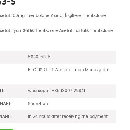
53-5
setat 100mg, Trenbolone Asetat İngiltere, Trenbolone
etat fiyatı, Satılık Trenbolone Asetat, haftalık Trenbolone
5630-53-5
BTC USDT TT Western Union Moneygram
whatsapp : +86 18007129841
i:
Shenzhen
imanı:
in 24 hours after receiving the payment
amanı：