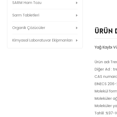
SARM Ham Tozu
Sarm Tabletleri
Organik Çözücüler
Ürün 
Kimyasal Laboratuvar Ekipmanları
Yağ Kaybı V
Ürün adı Tr
Diğer Ad : t
CAS numaras
EINECS 206
Molekül for
Moleküler ağı
Moleküler y
Tahlil :%97-1