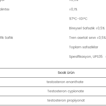
ıntısı
≤0,1%
97ºC-101ºC
Bireysel Safsızlık ≤0,5%
ik Saflık
Tren asetat sınırı ≤0,5
Toplam safsızlıklar
Spesifikasyon, UPS35
Sıcak ürün
testosteron enanthate
Testosteron cypionate
testosteron propiyonat