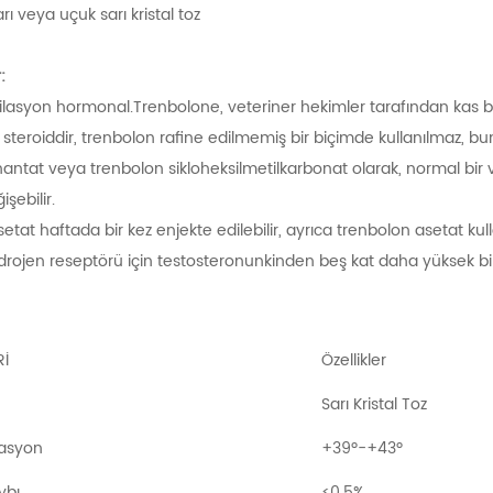
ı veya uçuk sarı kristal toz
:
ilasyon hormonal.Trenbolone, veteriner hekimler tarafından kas bü
r steroiddir, trenbolon rafine edilmemiş bir biçimde kullanılmaz, bu
antat veya trenbolon sikloheksilmetilkarbonat olarak, normal bir
işebilir.
tat haftada bir kez enjekte edilebilir, ayrıca trenbolon asetat kulla
androjen reseptörü için testosteronunkinden beş kat daha yüksek bi
Rİ
Özellikler
Sarı Kristal Toz
tasyon
+39º-+43º
ybı
≤0,5%