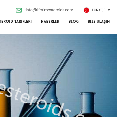
:info@lifetimesteroids.com
TÜRKÇE
TEROID TARIFLERI
HABERLER
BLOG
BIZE ULAŞIN