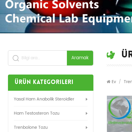
Ü
Aramak
Ev
/
Tre
Ürün Kategorileri
Yasal Ham Anabolik Steroidler
Ham Testosteron Tozu
Trenbolone Tozu