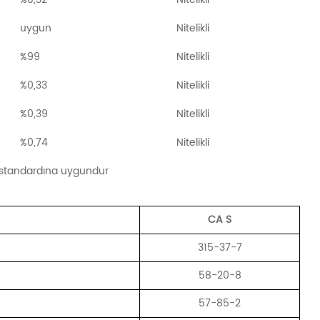
uygun
Nitelikli
%99
Nitelikli
%0,33
Nitelikli
%
%0,39
Nitelikli
%0,74
Nitelikli
standardına uygundur
CA
S
315-37-7
58-20-8
57-85-2