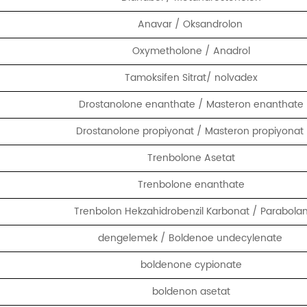
Anavar / Oksandrolon
Oxymetholone / Anadrol
Tamoksifen Sitrat/ nolvadex
Drostanolone enanthate / Masteron enanthate
Drostanolone propiyonat / Masteron propiyonat
Trenbolone Asetat
Trenbolone enanthate
Trenbolon Hekzahidrobenzil Karbonat / Parabola
dengelemek / Boldenoe undecylenate
boldenone cypionate
boldenon asetat