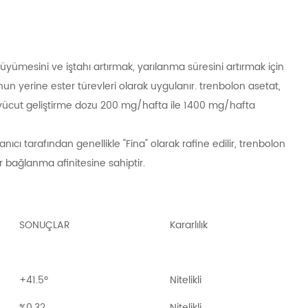
yümesini ve iştahı artırmak, yarılanma süresini artırmak için
nun yerine ester türevleri olarak uygulanır. trenbolon asetat,
 vücut geliştirme dozu 200 mg/hafta ile 1400 mg/hafta
nıcı tarafından genellikle "Fina" olarak rafine edilir, trenbolon
r bağlanma afinitesine sahiptir.
SONUÇLAR
Kararlılık
+41.5º
Nitelikli
%0,32
Nitelikli