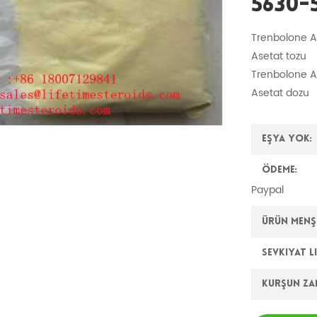
5630-
Trenbolone A
Asetat tozu
Trenbolone As
Asetat dozu
Eşya yok:
Ödeme:
Paypal
Ürün Menşe
Sevkiyat L
Kurşun z