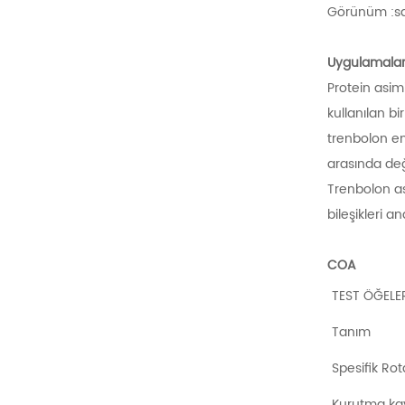
Görünüm :sar
Uygulamalar
Protein asim
kullanılan bi
trenbolon en
arasında değ
Trenbolon ase
bileşikleri 
COA
TEST ÖĞELE
Tanım
Spesifik Ro
Kurutma ka