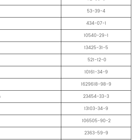
53-39-4
434-07-1
10540-29-1
13425-31-5
521-12-0
10161-34-9
1629618-98-9
n
23454-33-3
13103-34-9
106505-90-2
2363-59-9