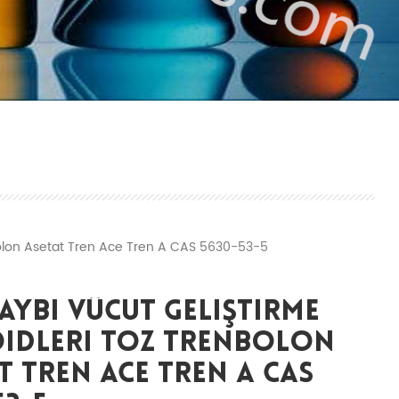
bolon Asetat Tren Ace Tren A CAS 5630-53-5
aybı Vücut Geliştirme
oidleri Toz Trenbolon
t Tren Ace Tren A CAS