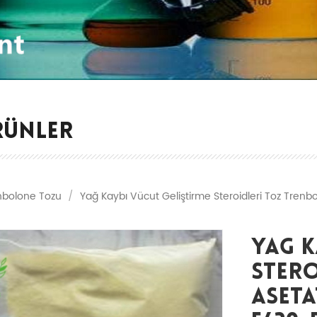
RÜNLER
nbolone Tozu
/
Yağ Kaybı Vücut Geliştirme Steroidleri Toz Tren
Yağ K
Ster
Aseta