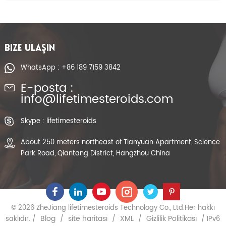
BIZE ULAŞIN
WhatsApp : +86 189 7159 3842
E-posta :
info@lifetimesteroids.com
Skype : lifetimesteroids
About 250 meters northeast of Tianyuan Apartment, Science
Park Road, Qiantang District, Hangzhou China
© 2026 ZheJiang lifetimesteroids Technology Co., Ltd.Her hakkı
Blog
site haritası
XML
Gizlilik Politikası
saklıdır. /
/
/
/
/ IPv6