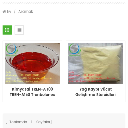
Ev
/
Aramak
Kimyasal TREN-A 100
Yağ Kaybı Vücut
TREN-A150 Trenbolones
Geliştirme Steroidleri
Asetat Bitmiş Yağ
Toz Trenbolon Asetat
10ml/flakon Vücut
Tren Ace Tren A CAS
Geliştirme İçin
5630-53-5
[ Toplamda
1
Sayfalar]