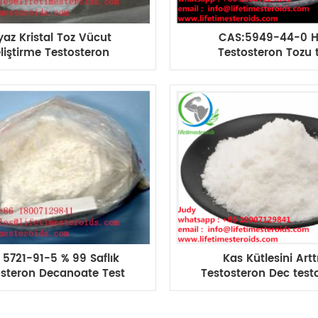
yaz Kristal Toz Vücut
CAS:5949-44-0 
liştirme Testosteron
Testosteron Tozu t
ndecanoate/Andriol
undecanoate/ testo
CAS:5949-44-0
undeca tozu Vücut ge
5721-91-5 % 99 Saflık
Kas Kütlesini Artt
osteron Decanoate Test
Testosteron Dec test
 Ham Testosteron Tozu
deca Testosteron St
ücut geliştirme için
Hormon