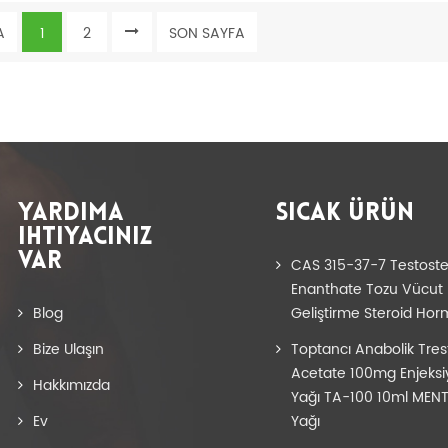
A
1
2
SON SAYFA
YARDIMA
SICAK ÜRÜN
IHTIYACINIZ
VAR
CAS 315-37-7 Testost
Enanthate Tozu Vücut
Blog
Geliştirme Steroid Hor
Bize Ulaşın
Toptancı Anabolik Tres
Acetate 100mg Enjeks
Hakkımızda
Yağı TA-100 10ml MENT
Ev
Yağı