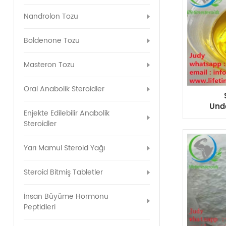
Nandrolon Tozu
Boldenone Tozu
Masteron Tozu
Oral Anabolik Steroidler
Und
Enjekte Edilebilir Anabolik
Ö
Steroidler
Enj
Yarı Mamul Steroid Yağı
Steroid Bitmiş Tabletler
İnsan Büyüme Hormonu
Peptidleri