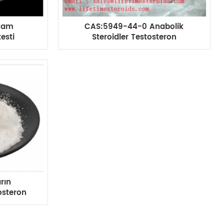
Ham
CAS:5949-44-0 Anabolik
esti
Steroidler Testosteron
steron
Undecanoate / Andriol Beyaz
liştirme
Anabolik Steroidler Tozu
ırın
osteron
eroid