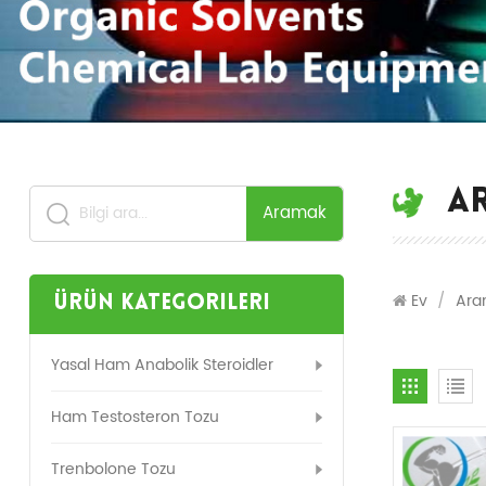
A
Aramak
Ev
/
Ara
Ürün Kategorileri
Yasal Ham Anabolik Steroidler
Ham Testosteron Tozu
Trenbolone Tozu