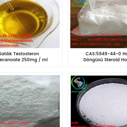
Satılık Testosteron
CAS:5949-44-0 H
ecanoate 250mg / ml
Döngüsü Steroid H
nceden Hazırlanmış
Testosteron Undec
eksiyon Steroid Sıvısı
Andriol Test U