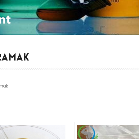
RAMAK
mak