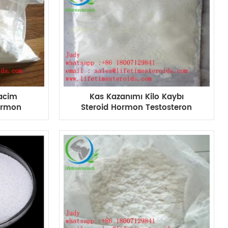
acim
Kas Kazanımı Kilo Kaybı
ormon
Steroid Hormon Testosteron
anoate
Undecanoate/Andriol
Steroidler Anabolik