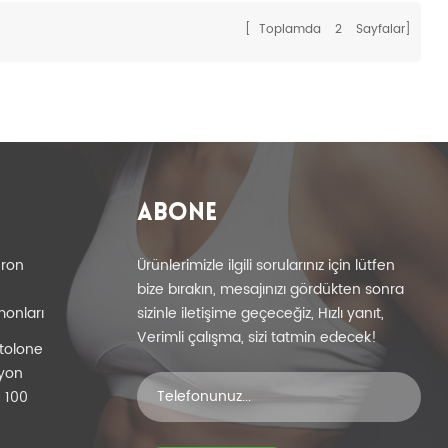
[ Toplamda
2
Sayfalar]
ABONE
eron
Ürünlerimizle ilgili sorularınız için lütfen
bize bırakın, mesajınızı gördükten sonra
monları
sizinle iletişime geçeceğiz, Hızlı yanıt,
Verimli çalışma, sizi tatmin edecek!
tolone
iyon
 100