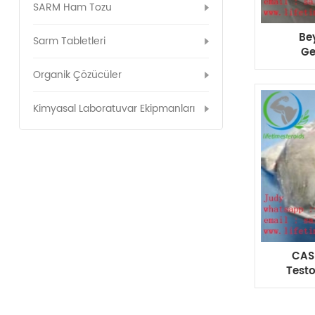
SARM Ham Tozu
Be
Sarm Tabletleri
Ge
U
Organik Çözücüler
Kimyasal Laboratuvar Ekipmanları
CAS 
Test
Deca
v