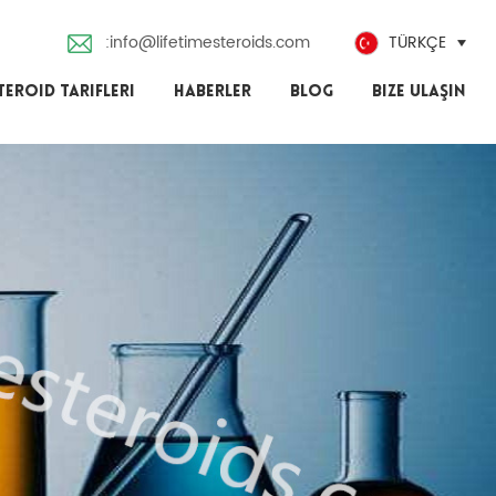
:info@lifetimesteroids.com
TÜRKÇE
TEROID TARIFLERI
HABERLER
BLOG
BIZE ULAŞIN