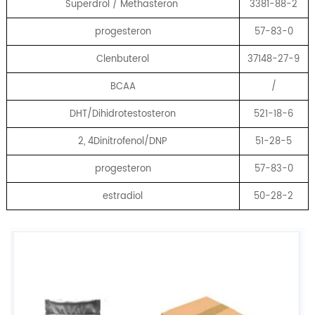
Superdrol / Methasteron
3381-88-2
progesteron
57-83-0
Clenbuterol
37148-27-9
BCAA
/
DHT/Dihidrotestosteron
521-18-6
2, 4Dinitrofenol/DNP
51-28-5
progesteron
57-83-0
estradiol
50-28-2