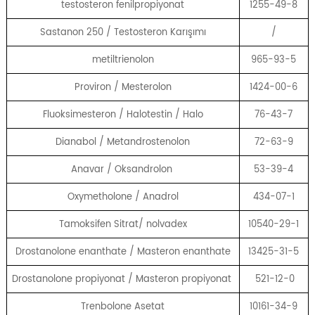
testosteron fenilpropiyonat
1255-49-8
Sastanon 250 / Testosteron Karışımı
/
metiltrienolon
965-93-5
Proviron / Mesterolon
1424-00-6
Fluoksimesteron / Halotestin / Halo
76-43-7
Dianabol / Metandrostenolon
72-63-9
Anavar / Oksandrolon
53-39-4
Oxymetholone / Anadrol
434-07-1
Tamoksifen Sitrat/ nolvadex
10540-29-1
Drostanolone enanthate / Masteron enanthate
13425-31-5
Drostanolone propiyonat / Masteron propiyonat
521-12-0
Trenbolone Asetat
10161-34-9