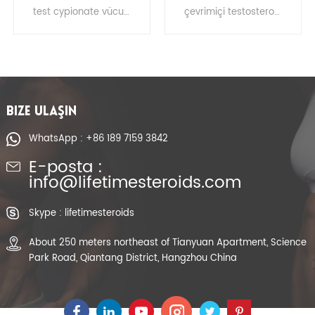
Hormon Testosteron
Enanthate CAS 315-
çevrimiçi testosteron cypionate satın alın, vücut geliştirme için testosteron cypionate testosteron cypionate vücut geliştirme, testosteron cypionate fiyatı
test enantat fiyatı çevrimiçi testosteron enanthate satın alın testosteron enanthate çevrimiçi test enanthate satın al
Cypionate
37-7
BIZE ULAŞIN
WhatsApp : +86 189 7159 3842
E-posta :
info@lifetimesteroids.com
Skype : lifetimesteroids
About 250 meters northeast of Tianyuan Apartment, Science
Park Road, Qiantang District, Hangzhou China