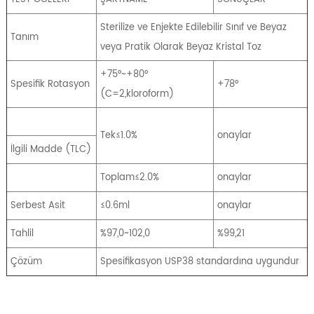
Sterilize ve Enjekte Edilebilir Sınıf ve Beyaz
Tanım
veya Pratik Olarak Beyaz Kristal Toz
+75°~+80°
Spesifik Rotasyon
+78°
(C=2,kloroform)
Tek≤1.0%
onaylar
İlgili Madde (TLC)
Toplam≤2.0%
onaylar
Serbest Asit
≤0.6ml
onaylar
Tahlil
%97,0~102,0
%99,21
Çözüm
Spesifikasyon USP38 standardına uygundur