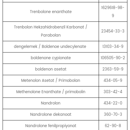
1629618-98-
Trenbolone enanthate
9
Trenbolon Hekzahidrobenzil Karbonat /
23454-33-3
Parabolan
dengelemek / Boldenoe undecylenate
13103-34-9
boldenone cypionate
106505-90-2
boldenon asetat
2363-59-9
Metenolon Asetat / Primobolan
434-05-9
Methenolone Enanthate / primobolin
303-42-4
Nandrolon
434-22-0
Nandrolone dekanoat
360-70-3
Nandrolone fenilpropiyonat
62-90-8