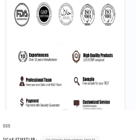
SSS
On Döngü Sonuçlarını Test Et
SICAK ETIKETLER :