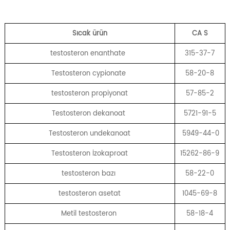
Sıcak ürün
CA
S
testosteron enanthate
315-37-7
Testosteron cypionate
58-20-8
testosteron propiyonat
57-85-2
Testosteron dekanoat
5721-91-5
Testosteron undekanoat
5949-44-0
Testosteron İzokaproat
15262-86-9
testosteron bazı
58-22-0
testosteron asetat
1045-69-8
Metil testosteron
58-18-4