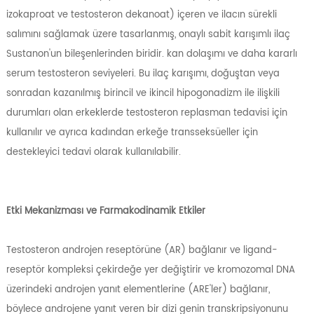
izokaproat ve testosteron dekanoat) içeren ve ilacın sürekli
salımını sağlamak üzere tasarlanmış, onaylı sabit karışımlı ilaç
Sustanon'un bileşenlerinden biridir. kan dolaşımı ve daha kararlı
serum testosteron seviyeleri. Bu ilaç karışımı, doğuştan veya
sonradan kazanılmış birincil ve ikincil hipogonadizm ile ilişkili
durumları olan erkeklerde testosteron replasman tedavisi için
kullanılır ve ayrıca kadından erkeğe transseksüeller için
destekleyici tedavi olarak kullanılabilir.
Etki Mekanizması ve Farmakodinamik Etkiler
Testosteron androjen reseptörüne (AR) bağlanır ve ligand-
reseptör kompleksi çekirdeğe yer değiştirir ve kromozomal DNA
üzerindeki androjen yanıt elementlerine (ARE'ler) bağlanır,
böylece androjene yanıt veren bir dizi genin transkripsiyonunu