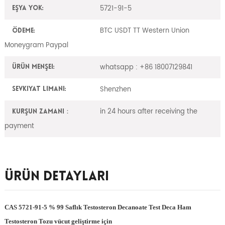
5721-91-5
Eşya yok:
BTC USDT TT Western Union
Ödeme:
Moneygram Paypal
whatsapp : +86 18007129841
Ürün Menşei:
Shenzhen
Sevkiyat Limanı:
in 24 hours after receiving the
Kurşun zamanı：
payment
Ürün Detayları
CAS 5721-91-5 % 99 Saflık Testosteron Decanoate Test Deca Ham
Testosteron Tozu vücut geliştirme için