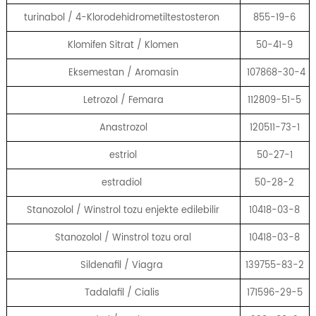
turinabol / 4-Klorodehidrometiltestosteron
855-19-6
Klomifen Sitrat / Klomen
50-41-9
Eksemestan / Aromasin
107868-30-4
Letrozol / Femara
112809-51-5
Anastrozol
120511-73-1
estriol
50-27-1
estradiol
50-28-2
Stanozolol / Winstrol tozu enjekte edilebilir
10418-03-8
Stanozolol / Winstrol tozu oral
10418-03-8
Sildenafil / Viagra
139755-83-2
Tadalafil / Cialis
171596-29-5