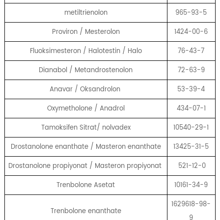
metiltrienolon
965-93-5
Proviron / Mesterolon
1424-00-6
Fluoksimesteron / Halotestin / Halo
76-43-7
Dianabol / Metandrostenolon
72-63-9
Anavar / Oksandrolon
53-39-4
Oxymetholone / Anadrol
434-07-1
Tamoksifen Sitrat/ nolvadex
10540-29-1
Drostanolone enanthate / Masteron enanthate
13425-31-5
Drostanolone propiyonat / Masteron propiyonat
521-12-0
Trenbolone Asetat
10161-34-9
1629618-98-
Trenbolone enanthate
9