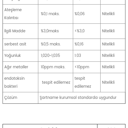
Ateşleme
%0,1 maks.
%0,06
Nitelikli
Kalıntısı
İlgili Madde
%3,0maks
<%3,0
Nitelikli
serbest asit
%0,5 maks.
%0,16
Nitelikli
Yoğunluk
1,020~1,035
1.03
Nitelikli
Ağır metaller
10ppm maks.
<10ppm
Nitelikli
endotoksin
tespit
tespit edilemez
Nitelikli
bakteri
edilemez
Çözüm
Şartname kurumsal standarda uygundur