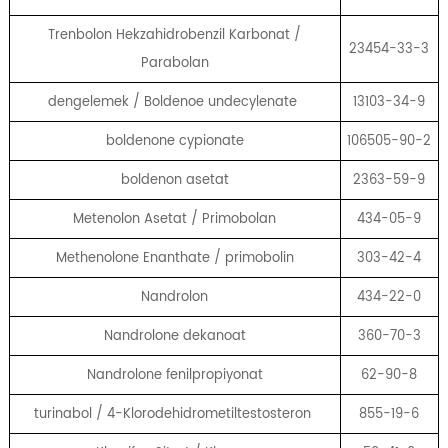
Trenbolon Hekzahidrobenzil Karbonat /
23454-33-3
Parabolan
dengelemek / Boldenoe undecylenate
13103-34-9
boldenone cypionate
106505-90-2
boldenon asetat
2363-59-9
Metenolon Asetat / Primobolan
434-05-9
Methenolone Enanthate / primobolin
303-42-4
Nandrolon
434-22-0
Nandrolone dekanoat
360-70-3
Nandrolone fenilpropiyonat
62-90-8
turinabol / 4-Klorodehidrometiltestosteron
855-19-6