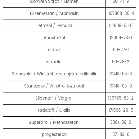
Klomifen Sitrat / Klomen
50-41-9
Eksemestan / Aromasin
107868-30-4
Letrozol / Femara
112809-51-5
Anastrozol
120511-73-1
estriol
50-27-1
estradiol
50-28-2
Stanozolol / Winstrol tozu enjekte edilebilir
10418-03-8
Stanozolol / Winstrol tozu oral
10418-03-8
Sildenafil / Viagra
139755-83-2
Tadalafil / Cialis
171596-29-5
Superdrol / Methasteron
3381-88-2
progesteron
57-83-0