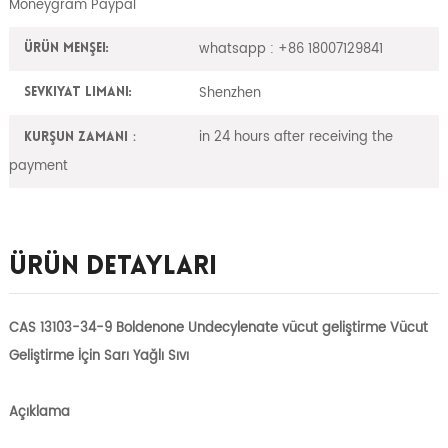
Moneygram Paypal
whatsapp : +86 18007129841
Ürün Menşei:
Shenzhen
Sevkiyat Limanı:
in 24 hours after receiving the
Kurşun zamanı：
payment
Ürün Detayları
CAS 13103-34-9 Boldenone Undecylenate vücut geliştirme Vücut
Geliştirme İçin Sarı Yağlı Sıvı
Açıklama