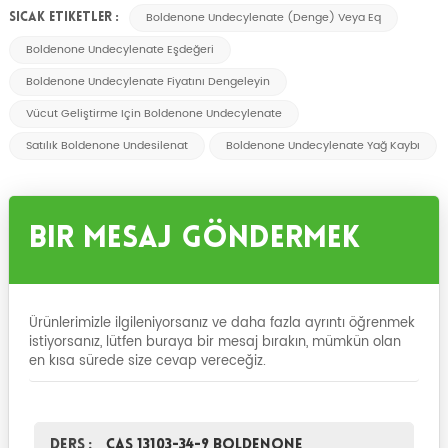
Boldenone Undecylenate (denge) Veya Eq
SICAK ETIKETLER :
Boldenone Undecylenate Eşdeğeri
Boldenone Undecylenate Fiyatını Dengeleyin
Vücut Geliştirme Için Boldenone Undecylenate
Satılık Boldenone Undesilenat
Boldenone Undecylenate Yağ Kaybı
Bir Mesaj Göndermek
Ürünlerimizle ilgileniyorsanız ve daha fazla ayrıntı öğrenmek
istiyorsanız, lütfen buraya bir mesaj bırakın, mümkün olan
en kısa sürede size cevap vereceğiz.
Ders :
CAS 13103-34-9 Boldenone