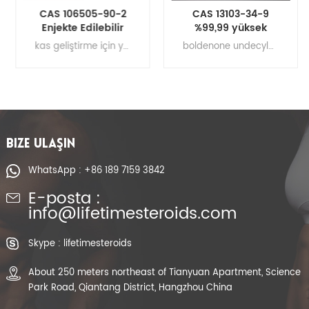
CAS 106505-90-2
CAS 13103-34-9
Enjekte Edilebilir
%99,99 yüksek
Anabolik Steroid
saflıkta Boldenone
kas geliştirme için yasal anabolik steroidler , ham testosteron tozu, Steroid hormonları, kas kazanımı takviyeleri Boldenone Cypionate döngüsü Boldenone Cypionate yarı ömrü Boldenone Cypionate yan etkileri Boldenone Cypionate dozajı Boldenone Cypionate satılık Boldenone Cyp tarifi Boldenone Cyp
boldenone undecylenate pct , boldenone undecylenate resimleri , boldenone undecylenate reddit , boldenone undecylenate tarifi , boldenone undecylenate sonuçları , boldenone undecylenate incelemeleri , boldenone undecylenate steroid
Hormonlar
Undesilenat tozu EQ
Boldenone Cyp En iyi
Equipoise
steroidler
BIZE ULAŞIN
WhatsApp : +86 189 7159 3842
E-posta :
info@lifetimesteroids.com
Skype : lifetimesteroids
About 250 meters northeast of Tianyuan Apartment, Science
Park Road, Qiantang District, Hangzhou China