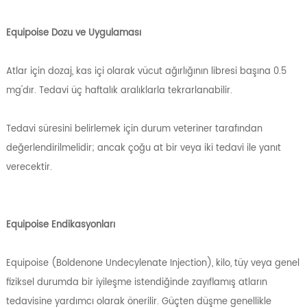
Equipoise Dozu ve Uygulaması
Atlar için dozaj, kas içi olarak vücut ağırlığının libresi başına 0.5
mg'dır. Tedavi üç haftalık aralıklarla tekrarlanabilir.
Tedavi süresini belirlemek için durum veteriner tarafından
değerlendirilmelidir; ancak çoğu at bir veya iki tedavi ile yanıt
verecektir.
Equipoise Endikasyonları
Equipoise (Boldenone Undecylenate Injection), kilo, tüy veya genel
fiziksel durumda bir iyileşme istendiğinde zayıflamış atların
tedavisine yardımcı olarak önerilir. Güçten düşme genellikle