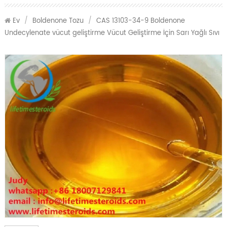
Ev
/
Boldenone Tozu
/
CAS 13103-34-9 Boldenone
Undecylenate vücut geliştirme Vücut Geliştirme İçin Sarı Yağlı Sıvı