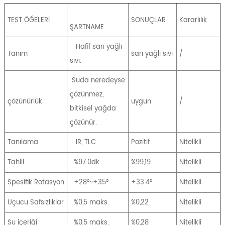
TEST ÖĞELERİ
SONUÇLAR
Kararlılık
ŞARTNAME
Hafif sarı yağlı
Tanım
sarı yağlı sıvı
/
sıvı.
Suda neredeyse
çözünmez,
çözünürlük
uygun
/
bitkisel yağda
çözünür.
Tanılama
IR, TLC
Pozitif
Nitelikli
Tahlil
%97.0dk
%99,19
Nitelikli
Spesifik Rotasyon
+28°~+35°
+33.4°
Nitelikli
Uçucu Safsızlıklar
%0,5 maks.
%0,22
Nitelikli
Su içeriği
%0,5 maks.
%0,28
Nitelikli