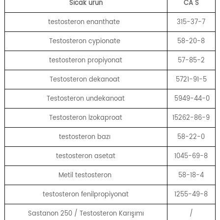
Sıcak ürün
CA
S
testosteron enanthate
315-37-7
Testosteron cypionate
58-20-8
testosteron propiyonat
57-85-2
Testosteron dekanoat
5721-91-5
Testosteron undekanoat
5949-44-0
Testosteron İzokaproat
15262-86-9
testosteron bazı
58-22-0
testosteron asetat
1045-69-8
Metil testosteron
58-18-4
testosteron fenilpropiyonat
1255-49-8
Sastanon 250 / Testosteron Karışımı
/