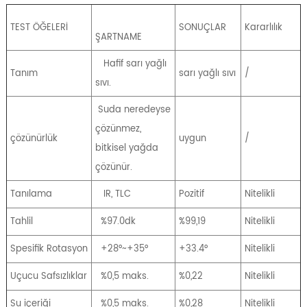
TEST ÖĞELERİ
SONUÇLAR
Kararlılık
ŞARTNAME
Hafif sarı yağlı
Tanım
sarı yağlı sıvı
/
sıvı.
Suda neredeyse
çözünmez,
çözünürlük
uygun
/
bitkisel yağda
çözünür.
Tanılama
IR, TLC
Pozitif
Nitelikli
Tahlil
%97.0dk
%99,19
Nitelikli
Spesifik Rotasyon
+28°~+35°
+33.4°
Nitelikli
Uçucu Safsızlıklar
%0,5 maks.
%0,22
Nitelikli
Su içeriği
%0,5 maks.
%0,28
Nitelikli