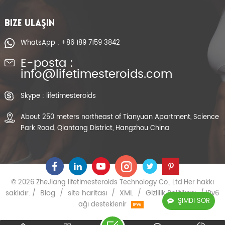
BIZE ULAŞIN
WhatsApp : +86 189 7159 3842
E-posta :
info@lifetimesteroids.com
Skype : lifetimesteroids
About 250 meters northeast of Tianyuan Apartment, Science
Park Road, Qiantang District, Hangzhou China
© 2026 ZheJiang lifetimesteroids Technology Co., Ltd.Her hakkı
Blog
site haritası
XML
Gizlilik Politikası
saklıdır. /
/
/
/
/ IPv6
ŞIMDI SOR
ağı desteklenir