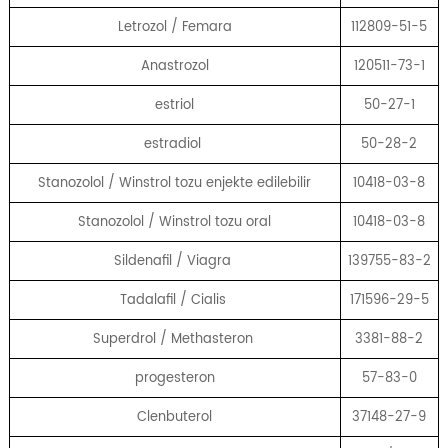
Letrozol / Femara
112809-51-5
Anastrozol
120511-73-1
estriol
50-27-1
estradiol
50-28-2
Stanozolol / Winstrol tozu enjekte edilebilir
10418-03-8
Stanozolol / Winstrol tozu oral
10418-03-8
Sildenafil / Viagra
139755-83-2
Tadalafil / Cialis
171596-29-5
Superdrol / Methasteron
3381-88-2
progesteron
57-83-0
Clenbuterol
37148-27-9