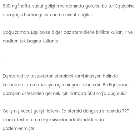
600mg/hafta, vücut geliştirme alanında görülen bu tür Equipoise
dozajı için herhangi bir öneri mevcut değildir.
Çoğu zaman, Equipoise diğer baz steroidlerle birlikte kullanılır ve
nadiren tek başına kullanılır
.
Eq steroid ve testosteron steroidini kombinasyon halinde
kullanmak, aromatizasyon için bir şans olacaktır. Bu Equipoise
dozajının üstesinden gelmek için haftada 500 mg'a düşürülür.
Gelişmiş vücut geliştiricilerin, Eq steroid döngüsü sırasında TRT
olarak testosteron enjeksiyonlarını kullandıkları da
gözlemlenmiştir.