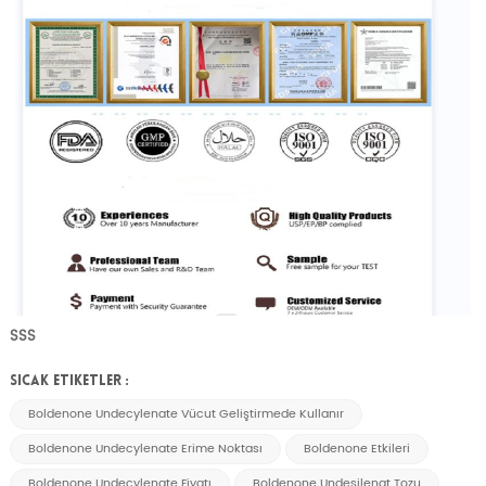
SSS
SICAK ETIKETLER :
Boldenone Undecylenate Vücut Geliştirmede Kullanır
Boldenone Undecylenate Erime Noktası
Boldenone Etkileri
Boldenone Undecylenate Fiyatı
Boldenone Undesilenat Tozu