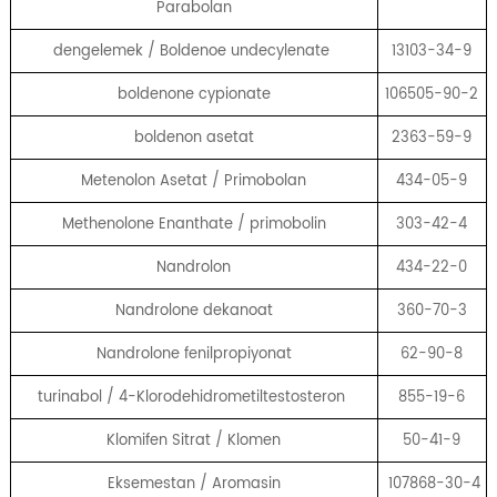
Parabolan
dengelemek / Boldenoe undecylenate
13103-34-9
boldenone cypionate
106505-90-2
boldenon asetat
2363-59-9
Metenolon Asetat / Primobolan
434-05-9
Methenolone Enanthate / primobolin
303-42-4
Nandrolon
434-22-0
Nandrolone dekanoat
360-70-3
Nandrolone fenilpropiyonat
62-90-8
turinabol / 4-Klorodehidrometiltestosteron
855-19-6
Klomifen Sitrat / Klomen
50-41-9
Eksemestan / Aromasin
107868-30-4