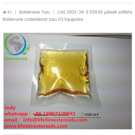
Ev
/
Boldenone Tozu
/
CAS 13103-34-9 %99,99 yüksek saflıkta
Boldenone Undesilenat tozu EQ Equipoise