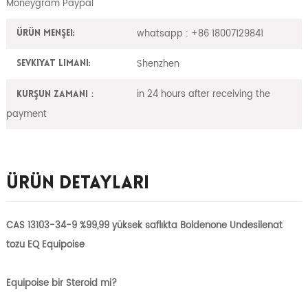
Moneygram Paypal
whatsapp : +86 18007129841
Ürün Menşei:
Shenzhen
Sevkiyat Limanı:
in 24 hours after receiving the
Kurşun zamanı：
payment
Ürün Detayları
CAS 13103-34-9 %99,99 yüksek saflıkta Boldenone Undesilenat
tozu EQ Equipoise
Equipoise bir Steroid mi?