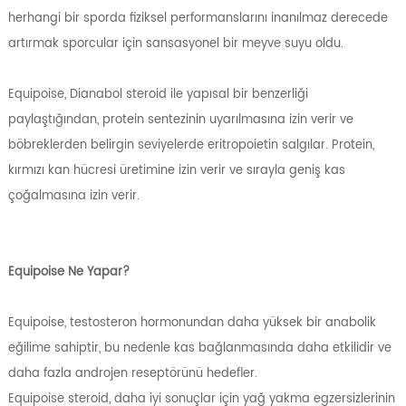
herhangi bir sporda fiziksel performanslarını inanılmaz derecede
artırmak sporcular için sansasyonel bir meyve suyu oldu.
Equipoise, Dianabol steroid ile yapısal bir benzerliği
paylaştığından, protein sentezinin uyarılmasına izin verir ve
böbreklerden belirgin seviyelerde eritropoietin salgılar. Protein,
kırmızı kan hücresi üretimine izin verir ve sırayla geniş kas
çoğalmasına izin verir.
Equipoise Ne Yapar?
Equipoise, testosteron hormonundan daha yüksek bir anabolik
eğilime sahiptir, bu nedenle kas bağlanmasında daha etkilidir ve
daha fazla androjen reseptörünü hedefler.
Equipoise steroid, daha iyi sonuçlar için yağ yakma egzersizlerinin