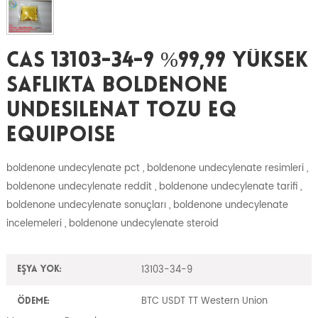
CAS 13103-34-9 %99,99 Yüksek
Saflıkta Boldenone
Undesilenat Tozu EQ
Equipoise
boldenone undecylenate pct , boldenone undecylenate resimleri ,
boldenone undecylenate reddit , boldenone undecylenate tarifi ,
boldenone undecylenate sonuçları , boldenone undecylenate
incelemeleri , boldenone undecylenate steroid
13103-34-9
Eşya yok:
BTC USDT TT Western Union
Ödeme: