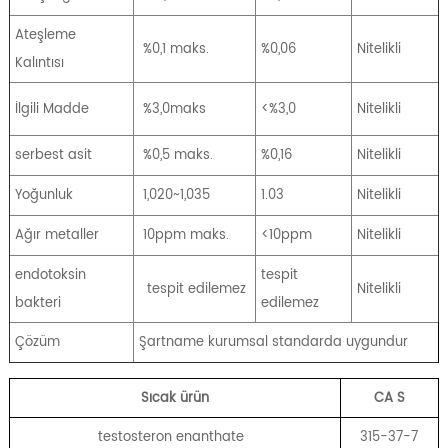
Ateşleme
%0,1 maks.
%0,06
Nitelikli
Kalıntısı
İlgili Madde
%3,0maks
<%3,0
Nitelikli
serbest asit
%0,5 maks.
%0,16
Nitelikli
Yoğunluk
1,020~1,035
1.03
Nitelikli
Ağır metaller
10ppm maks.
<10ppm
Nitelikli
endotoksin
tespit
tespit edilemez
Nitelikli
bakteri
edilemez
Çözüm
Şartname kurumsal standarda uygundur
Sıcak ürün
CA
S
testosteron enanthate
315-37-7