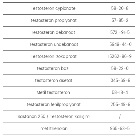
Testosteron cypionate
58-20-8
testosteron propiyonat
57-85-2
Testosteron dekanoat
5721-91-5
Testosteron undekanoat
5949-44-0
Testosteron İzokaproat
15262-86-9
testosteron bazı
58-22-0
testosteron asetat
1045-69-8
Metil testosteron
58-18-4
testosteron fenilpropiyonat
1255-49-8
Sastanon 250 / Testosteron Karışımı
/
metiltrienolon
965-93-5