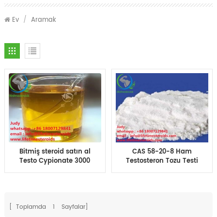
Ev
/
Aramak
Bitmiş steroid satın al
CAS 58-20-8 Ham
Testo Cypionate 3000
Testosteron Tozu Testi
200 mg yağ TC 200 TC
Cypionate Kilo Kaybı
250 10ml enjeksiyon
Tozu% 99 saflıkta vücut
testo cyp Yağ
geliştirme
[ Toplamda
1
Sayfalar]