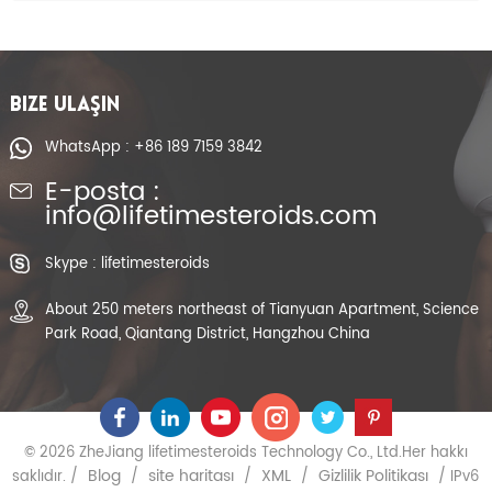
BIZE ULAŞIN
WhatsApp : +86 189 7159 3842
E-posta :
info@lifetimesteroids.com
Skype : lifetimesteroids
About 250 meters northeast of Tianyuan Apartment, Science
Park Road, Qiantang District, Hangzhou China
© 2026 ZheJiang lifetimesteroids Technology Co., Ltd.Her hakkı
Blog
site haritası
XML
Gizlilik Politikası
saklıdır. /
/
/
/
/ IPv6