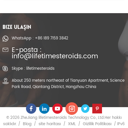
BIZE ULAŞIN
WhatsApp : +86 189 7159 3842
E-posta :
info@lifetimesteroids.com
Skype : lifetimesteroids
About 250 meters northeast of Tianyuan Apartment, Science
Park Road, Qiantang District, Hangzhou China
© 2026 ZheJiang lifetimesteroids Technology Co., Ltd.Her hakkı
Blog
site haritası
XML
Gizlilik Politikası
saklıdır. /
/
/
/
/ IPv6