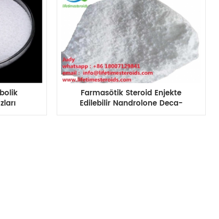
bolik
Farmasötik Steroid Enjekte
zları
Edilebilir Nandrolone Deca-
te Deca
Durabolin Kas Kütlesi Steroidi