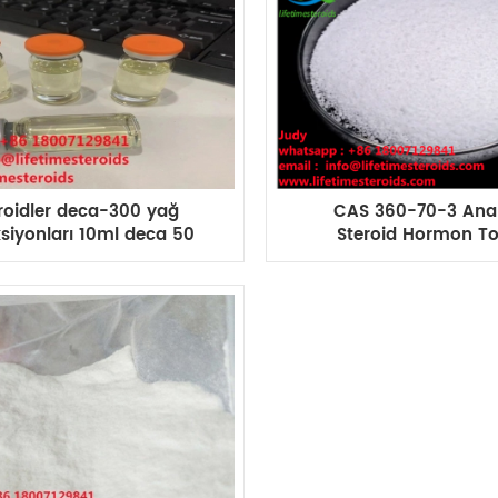
roidler deca-300 yağ
CAS 360-70-3 Ana
siyonları 10ml deca 50
Steroid Hormon To
00 400 fiyatı çevrimiçi
Nandrolone Decanoa
n alın ND-300mg satılık
Durabolin