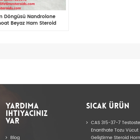
m Döngüsü Nandrolone
oat Beyaz Ham Steroid
Tozu
YARDIMA
SICAK ÜRÜN
IHTIYACINIZ
VAR
CAS 315-37-7 Testost
Enanthate Tozu Vücut
Blog
Geliştirme Steroid Hor