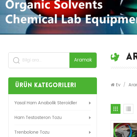
A
Aramak
Ev
/
Ara
Ürün Kategorileri
Yasal Ham Anabolik Steroidler
Ham Testosteron Tozu
Trenbolone Tozu