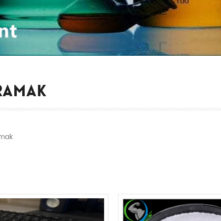
RAMAK
mak