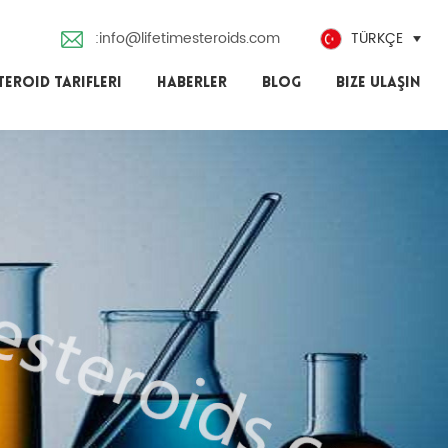
:info@lifetimesteroids.com
TÜRKÇE
TEROID TARIFLERI
HABERLER
BLOG
BIZE ULAŞIN