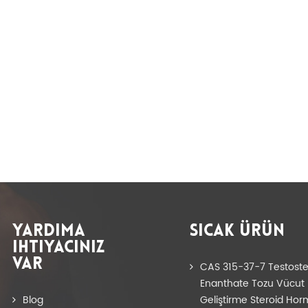
YARDIMA
SICAK ÜRÜN
IHTIYACINIZ
VAR
CAS 315-37-7 Testost
Enanthate Tozu Vücut
Blog
Geliştirme Steroid Hor