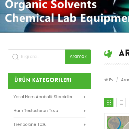
A
Aramak
Ev
/
Ara
Ürün Kategorileri
Yasal Ham Anabolik Steroidler
Ham Testosteron Tozu
Trenbolone Tozu