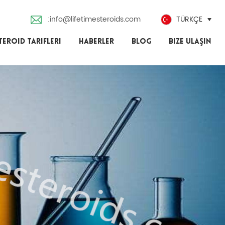
:info@lifetimesteroids.com
TÜRKÇE
TEROID TARIFLERI
HABERLER
BLOG
BIZE ULAŞIN