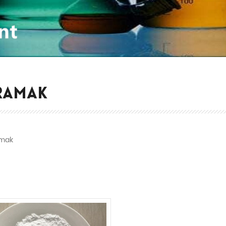
RAMAK
mak