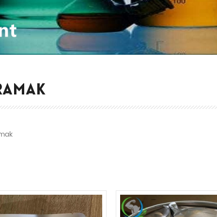
RAMAK
mak