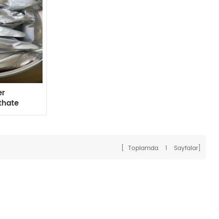
er
thate
lo Kaybı
[ Toplamda
1
Sayfalar]