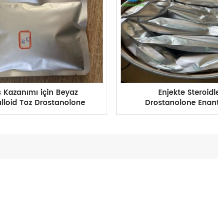
 Kazanımı için Beyaz
Enjekte Steroidl
alloid Toz Drostanolone
Drostanolone Enan
nanthate Masteron
Masteron enanthate Ki
enanthate