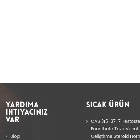
YARDIMA
SICAK ÜRÜN
IHTIYACINIZ
VAR
CAS 315-37-7 Testost
Enanthate Tozu Vücut
Blog
Geliştirme Steroid Hor