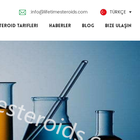
:info@lifetimesteroids.com
TÜRKÇE
TEROID TARIFLERI
HABERLER
BLOG
BIZE ULAŞIN