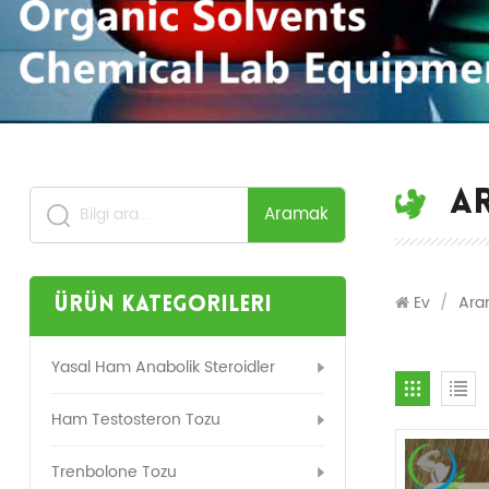
A
Aramak
Ev
/
Ara
Ürün Kategorileri
Yasal Ham Anabolik Steroidler
Ham Testosteron Tozu
Trenbolone Tozu