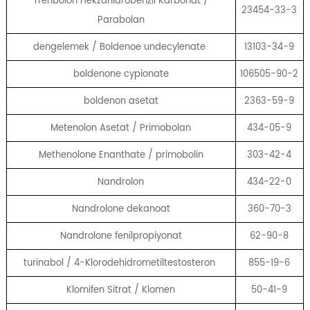
Trenbolon Hekzahidrobenzil Karbonat /
23454-33-3
Parabolan
dengelemek / Boldenoe undecylenate
13103-34-9
boldenone cypionate
106505-90-2
boldenon asetat
2363-59-9
Metenolon Asetat / Primobolan
434-05-9
Methenolone Enanthate / primobolin
303-42-4
Nandrolon
434-22-0
Nandrolone dekanoat
360-70-3
Nandrolone fenilpropiyonat
62-90-8
turinabol / 4-Klorodehidrometiltestosteron
855-19-6
Klomifen Sitrat / Klomen
50-41-9