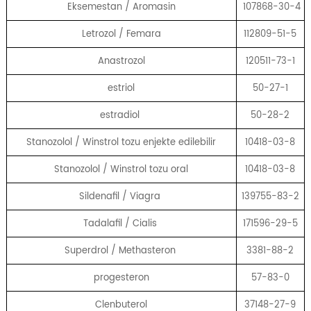
Eksemestan / Aromasin
107868-30-4
Letrozol / Femara
112809-51-5
Anastrozol
120511-73-1
estriol
50-27-1
estradiol
50-28-2
Stanozolol / Winstrol tozu enjekte edilebilir
10418-03-8
Stanozolol / Winstrol tozu oral
10418-03-8
Sildenafil / Viagra
139755-83-2
Tadalafil / Cialis
171596-29-5
Superdrol / Methasteron
3381-88-2
progesteron
57-83-0
Clenbuterol
37148-27-9