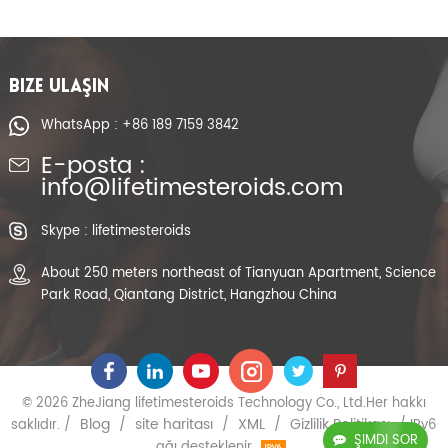
BIZE ULAŞIN
WhatsApp : +86 189 7159 3842
E-posta :
info@lifetimesteroids.com
Skype : lifetimesteroids
About 250 meters northeast of Tianyuan Apartment, Science
Park Road, Qiantang District, Hangzhou China
© 2026 ZheJiang lifetimesteroids Technology Co., Ltd.Her hakkı
Blog
site haritası
XML
Gizlilik Politikası
saklıdır. /
/
/
/
/ IPv6
ŞIMDI SOR
ağı desteklenir