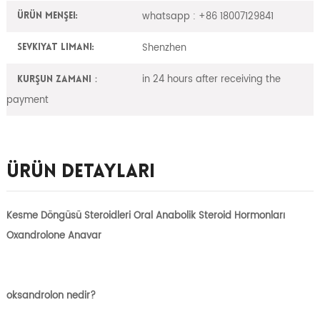
whatsapp : +86 18007129841
Ürün Menşei:
Shenzhen
Sevkiyat Limanı:
in 24 hours after receiving the
Kurşun zamanı：
payment
Ürün Detayları
Kesme Döngüsü Steroidleri Oral Anabolik Steroid Hormonları
Oxandrolone Anavar
oksandrolon nedir?