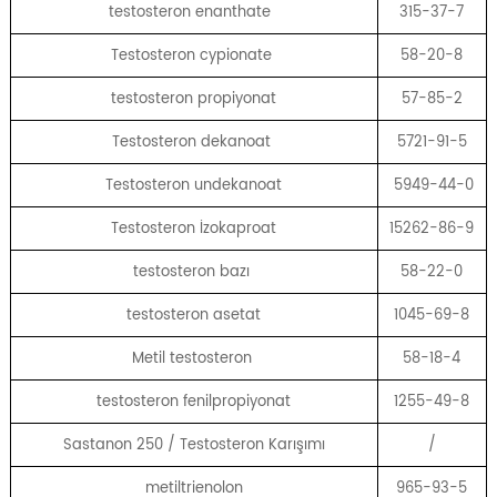
testosteron enanthate
315-37-7
Testosteron cypionate
58-20-8
testosteron propiyonat
57-85-2
Testosteron dekanoat
5721-91-5
Testosteron undekanoat
5949-44-0
Testosteron İzokaproat
15262-86-9
testosteron bazı
58-22-0
testosteron asetat
1045-69-8
Metil testosteron
58-18-4
testosteron fenilpropiyonat
1255-49-8
Sastanon 250 / Testosteron Karışımı
/
metiltrienolon
965-93-5