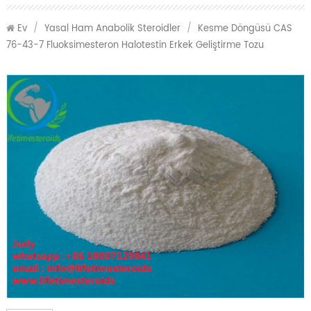
Ev
/
Yasal Ham Anabolik Steroidler
/
Kesme Döngüsü CAS
76-43-7 Fluoksimesteron Halotestin Erkek Geliştirme Tozu