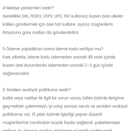
4 Nakliye yöntemleri nedir?
Genellikle DHL, FEDEX, USPS, UPS, TNT kullanırız, bazen bazı ülkeler
kolileri göndermek için özel hat kullanır, ayrıca müşterilerin
ihtiyacına göre malları da gönderebiliriz.
5 Ödeme yapıldıktan sonra izleme kodu veriliyor mu?
Evet, elbette, izleme kodu ödemeden sonraki 48 saat içinde,
bazen özel durumlarda ödemeden sonraki 2-3 gün içinde
sağlanacaktır.
6 Yeniden sevkiyat politikanız nedir?
kalite veya nakliye ile ilgili bir sorun varsa, lütfen bizimle iletişime
geçmekten çekinmeyin, iyi satış sonrası servis ve yeniden sevkiyat
politikamız var, 15 yıldır bizimle işbirliği yapan düzenli
müşterilerimiz tarafından büyük fayda sağlandı .paketlemeye
gelince, bu hassas malları gönderen güvenilir profesyonel