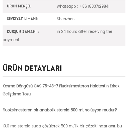
whatsapp : +86 18007129841
Ürün Menşei:
Shenzhen
Sevkiyat Limanı:
in 24 hours after receiving the
Kurşun zamanı：
payment
Ürün Detayları
Kesme Döngüsü CAS 76-43-7 Fluoksimesteron Halotestin Erkek
Geliştirme Tozu
Fluoksimesteron bir anabolik steroid 500 mL solüsyon mudur?
10.0 mg steroid suda çözülerek 500 mL'lik bir çözelti hazırlanır, bu