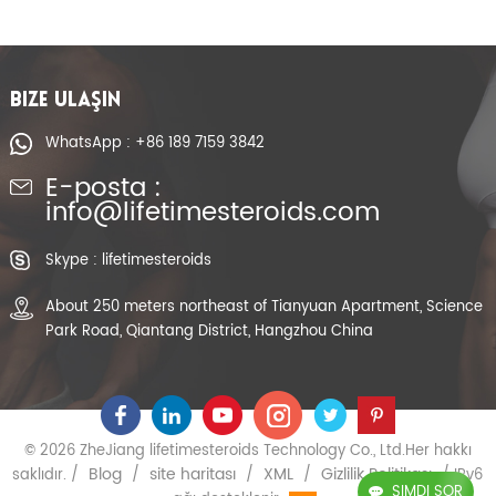
BIZE ULAŞIN
WhatsApp : +86 189 7159 3842
E-posta :
info@lifetimesteroids.com
Skype : lifetimesteroids
About 250 meters northeast of Tianyuan Apartment, Science
Park Road, Qiantang District, Hangzhou China
© 2026 ZheJiang lifetimesteroids Technology Co., Ltd.Her hakkı
Blog
site haritası
XML
Gizlilik Politikası
saklıdır. /
/
/
/
/ IPv6
ŞIMDI SOR