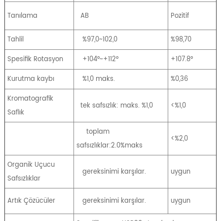
Tanılama
AB
Pozitif
Tahlil
%97,0~102,0
%98,70
Spesifik Rotasyon
+104°~+112°
+107.8°
Kurutma kaybı
%1,0 maks.
%0,36
Kromatografik
tek safsızlık: maks. %1,0
<%1,0
Saflık
toplam
<%2,0
safsızlıklar:2.0%maks
Organik Uçucu
gereksinimi karşılar.
uygun
Safsızlıklar
Artık Çözücüler
gereksinimi karşılar.
uygun