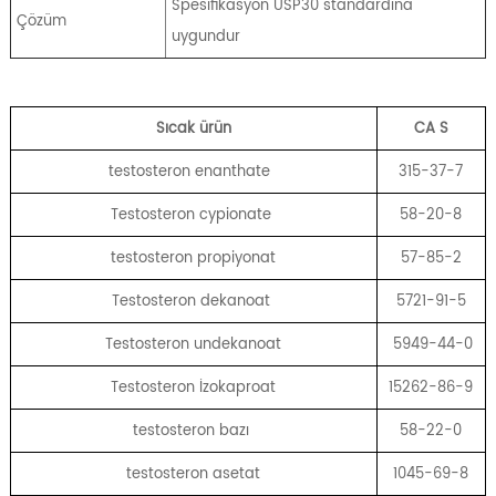
Spesifikasyon USP30 standardına
Çözüm
uygundur
Sıcak ürün
CA
S
testosteron enanthate
315-37-7
Testosteron cypionate
58-20-8
testosteron propiyonat
57-85-2
Testosteron dekanoat
5721-91-5
Testosteron undekanoat
5949-44-0
Testosteron İzokaproat
15262-86-9
testosteron bazı
58-22-0
testosteron asetat
1045-69-8