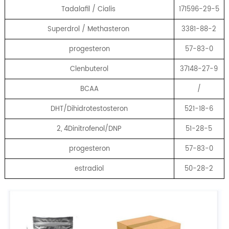
Tadalafil / Cialis
171596-29-5
Superdrol / Methasteron
3381-88-2
progesteron
57-83-0
Clenbuterol
37148-27-9
BCAA
/
DHT/Dihidrotestosteron
521-18-6
2, 4Dinitrofenol/DNP
51-28-5
progesteron
57-83-0
estradiol
50-28-2