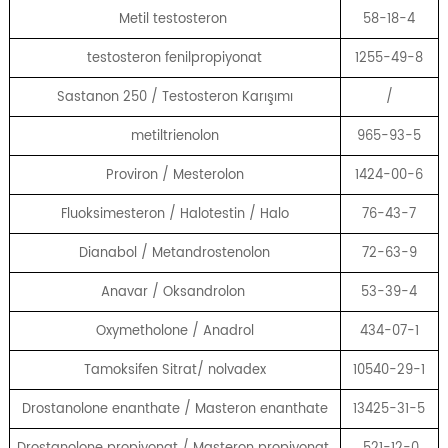
Metil testosteron
58-18-4
testosteron fenilpropiyonat
1255-49-8
Sastanon 250 / Testosteron Karışımı
/
metiltrienolon
965-93-5
Proviron / Mesterolon
1424-00-6
Fluoksimesteron / Halotestin / Halo
76-43-7
Dianabol / Metandrostenolon
72-63-9
Anavar / Oksandrolon
53-39-4
Oxymetholone / Anadrol
434-07-1
Tamoksifen Sitrat/ nolvadex
10540-29-1
Drostanolone enanthate / Masteron enanthate
13425-31-5
Drostanolone propiyonat / Masteron propiyonat
521-12-0