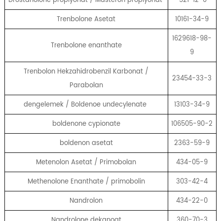
Trenbolone Asetat
10161-34-9
1629618-98-
Trenbolone enanthate
9
Trenbolon Hekzahidrobenzil Karbonat /
23454-33-3
Parabolan
dengelemek / Boldenoe undecylenate
13103-34-9
boldenone cypionate
106505-90-2
boldenon asetat
2363-59-9
Metenolon Asetat / Primobolan
434-05-9
Methenolone Enanthate / primobolin
303-42-4
Nandrolon
434-22-0
Nandrolone dekanoat
360-70-3