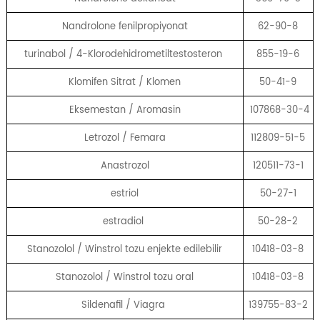
Nandrolone fenilpropiyonat
62-90-8
turinabol / 4-Klorodehidrometiltestosteron
855-19-6
Klomifen Sitrat / Klomen
50-41-9
Eksemestan / Aromasin
107868-30-4
Letrozol / Femara
112809-51-5
Anastrozol
120511-73-1
estriol
50-27-1
estradiol
50-28-2
Stanozolol / Winstrol tozu enjekte edilebilir
10418-03-8
Stanozolol / Winstrol tozu oral
10418-03-8
Sildenafil / Viagra
139755-83-2