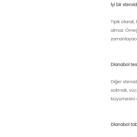
İyi bir stero
Tipik olarak,
almaz. Örneğ
zamanlayaca
Dianabol tes
Diğer steroid
sokmak, vücu
büyümesini 
Dianabol tab