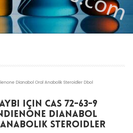
enone Dianabol Oral Anabolik Steroidler Dbol
aybı Için CAS 72-63-9
ndienone Dianabol
 Anabolik Steroidler