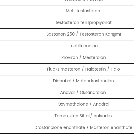
Metil testosteron
testosteron fenilpropiyonat
Sastanon 250 / Testosteron Karışımı
metiltrienolon
Proviron / Mesterolon
Fluoksimesteron / Halotestin / Halo
Dianabol / Metandrostenolon
Anavar / Oksandrolon
Oxymetholone / Anadrol
Tamoksifen Sitrat/ nolvadex
Drostanolone enanthate / Masteron enanthate