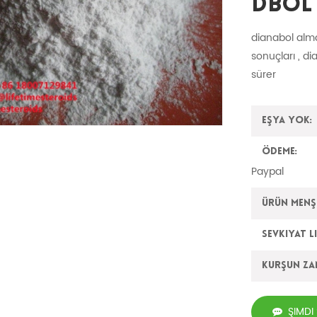
Dbol
dianabol alman
sonuçları , d
sürer
Eşya yok:
Ödeme:
Paypal
Ürün Menşe
Sevkiyat L
Kurşun z
ŞIMDI