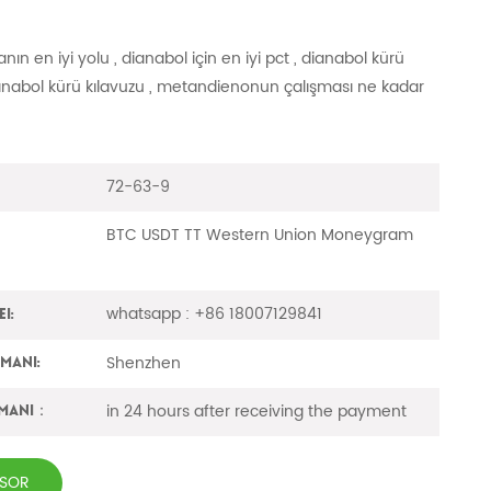
ın en iyi yolu , dianabol için en iyi pct , dianabol kürü
ianabol kürü kılavuzu , metandienonun çalışması ne kadar
72-63-9
BTC USDT TT Western Union Moneygram
whatsapp : +86 18007129841
i:
Shenzhen
imanı:
in 24 hours after receiving the payment
amanı：
 SOR