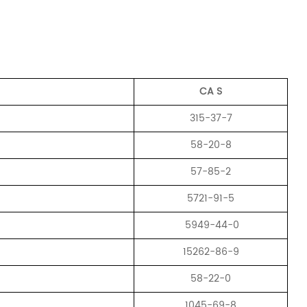
CA
S
315-37-7
58-20-8
57-85-2
5721-91-5
5949-44-0
15262-86-9
58-22-0
1045-69-8