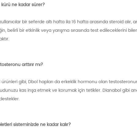
id kürü ne kadar sürer?
 kullanıcılar bir seferde altı hafta ila 16 hafta arasında steroid alı
in, belirli bir etkinlik veya yarışma sırasında test edileceklerini 
ktır.
tosteronu arttırır mı?
 ürünleri gibi, Dbol hapları da erkeklik hormonu olan testosteronun 
dunuzu kas inşa etmek ve korumak için tetikler. Dianabol gibi ana
destekler.
letleri sisteminizde ne kadar kalır?