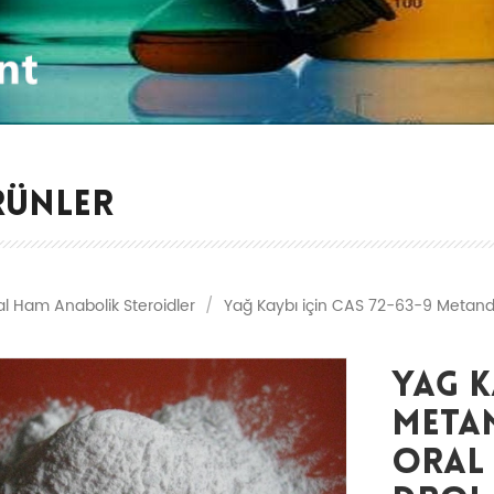
RÜNLER
al Ham Anabolik Steroidler
/
Yağ Kaybı için CAS 72-63-9 Metandi
Yağ K
Meta
Oral