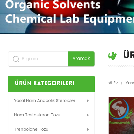
Ü
Aramak
Ev
/
Yas
Ürün Kategorileri
Yasal Ham Anabolik Steroidler
Ham Testosteron Tozu
Trenbolone Tozu