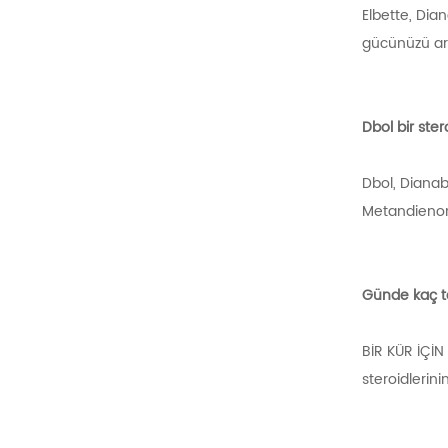
Elbette, Dia
gücünüzü art
Dbol bir ster
Dbol, Dianab
Metandienon
Günde kaç t
BİR KÜR İÇİN
steroidlerini