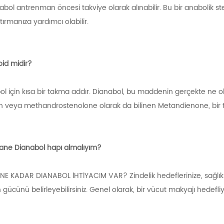
nabol antrenman öncesi takviye olarak alınabilir. Bu bir anabolik 
ırmanıza yardımcı olabilir.
oid midir?
ol için kısa bir takma addır. Dianabol, bu maddenin gerçekte ne
 veya methandrostenolone olarak da bilinen Metandienone, bir tü
ane Dianabol hapı almalıyım?
 NE KADAR DIANABOL İHTİYACIM VAR? Zindelik hedeflerinize, sağlık
n gücünü belirleyebilirsiniz. Genel olarak, bir vücut makyajı hedefl