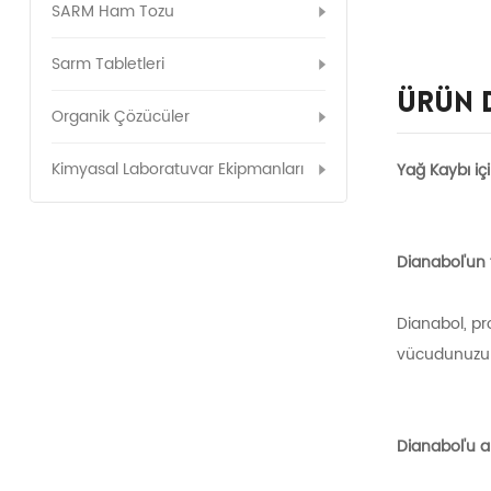
SARM Ham Tozu
Sarm Tabletleri
Ürün 
Organik Çözücüler
Kimyasal Laboratuvar Ekipmanları
Yağ Kaybı i
Dianabol'un 
Dianabol, pro
vücudunuzun 
Dianabol'u a