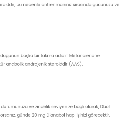
steroiddir, bu nedenle antrenmanınız sırasında gücünüzü ve
 olduğunun başka bir takma adıdır: Metandienone.
r anabolik androjenik steroiddir (AAS).
 durumunuza ve zindelik seviyenize bağlı olarak, Dbol
iyorsanız, günde 20 mg Dianabol hapı işinizi görecektir.