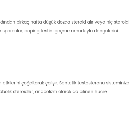
r, ardından birkaç hafta düşük dozda steroid alır veya hiç steroid
bilen sporcular, doping testini geçme umuduyla döngülerini
etkilerini çoğaltarak çalışır. Sentetik testosteronu sisteminize
bolik steroidler, anabolizm olarak da bilinen hücre