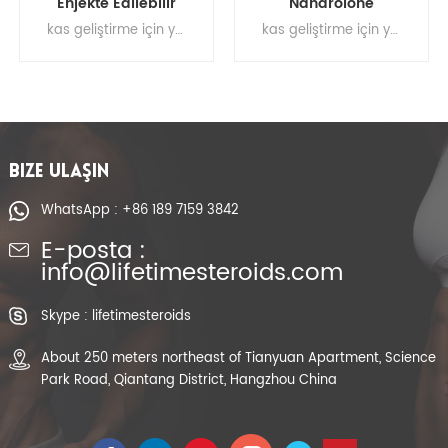
Nandrolone
Nandrolone
Propiyonat Kas
fenilpropiyonat deca
kas geliştirme için yasal anabolik steroidler , ham testosteron tozu, Steroid hormonları, kas kazanımı takviyeleri Nandrolone Propionate 100mg Nandrolone Propionate yarılanma ömrü
durabolin nandrolone fenilpropiyonat, nandrolone fenilpropiyonat alfa ilaç, nandrolon ve fenilpropiyonat, nandrolone dekanoat alfa ilaç, nandrolon fenilpropiyonat faydaları
Yapısı Steroid
durabolin NPP CAS
Hormonları
62-90-8
BIZE ULAŞIN
WhatsApp : +86 189 7159 3842
E-posta :
info@lifetimesteroids.com
Skype : lifetimesteroids
About 250 meters northeast of Tianyuan Apartment, Science
Park Road, Qiantang District, Hangzhou China