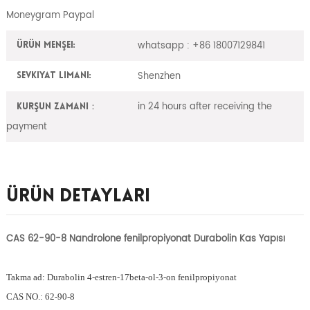
Moneygram Paypal
whatsapp : +86 18007129841
Ürün Menşei:
Shenzhen
Sevkiyat Limanı:
in 24 hours after receiving the
Kurşun zamanı：
payment
Ürün Detayları
CAS 62-90-8 Nandrolone fenilpropiyonat Durabolin Kas Yapısı
Takma ad: Durabolin 4-estren-17beta-ol-3-on fenilpropiyonat
CAS NO.: 62-90-8