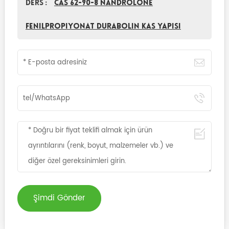
Ders :
CAS 62-90-8 Nandrolone
fenilpropiyonat Durabolin Kas Yapısı
Şimdi Gönder