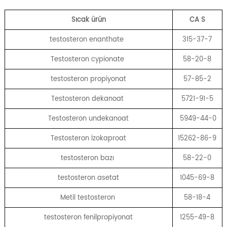
Sıcak ürün
CA
S
testosteron enanthate
315-37-7
Testosteron cypionate
58-20-8
testosteron propiyonat
57-85-2
Testosteron dekanoat
5721-91-5
Testosteron undekanoat
5949-44-0
Testosteron İzokaproat
15262-86-9
testosteron bazı
58-22-0
testosteron asetat
1045-69-8
Metil testosteron
58-18-4
testosteron fenilpropiyonat
1255-49-8