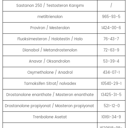
Sastanon 250 / Testosteron Karışımı
/
metiltrienolon
965-93-5
Proviron / Mesterolon
1424-00-6
Fluoksimesteron / Halotestin / Halo
76-43-7
Dianabol / Metandrostenolon
72-63-9
Anavar / Oksandrolon
53-39-4
Oxymetholone / Anadrol
434-07-1
Tamoksifen Sitrat/ nolvadex
10540-29-1
Drostanolone enanthate / Masteron enanthate
13425-31-5
Drostanolone propiyonat / Masteron propiyonat
521-12-0
Trenbolone Asetat
10161-34-9