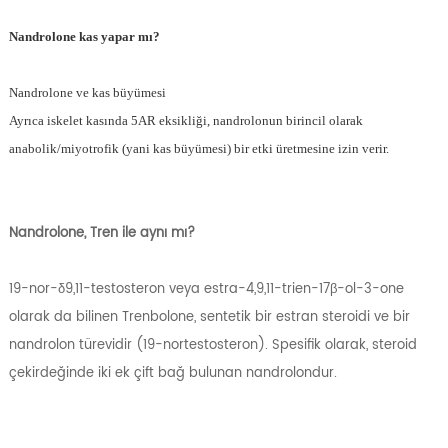
Nandrolone kas yapar mı?
Nandrolone ve kas büyümesi
Ayrıca iskelet kasında 5AR eksikliği, nandrolonun birincil olarak
anabolik/miyotrofik (yani kas büyümesi) bir etki üretmesine izin verir.
Nandrolone, Tren ile aynı mı?
19-nor-δ9,11-testosteron veya estra-4,9,11-trien-17β-ol-3-one
olarak da bilinen Trenbolone, sentetik bir estran steroidi ve bir
nandrolon türevidir (19-nortestosteron). Spesifik olarak, steroid
çekirdeğinde iki ek çift bağ bulunan nandrolondur.