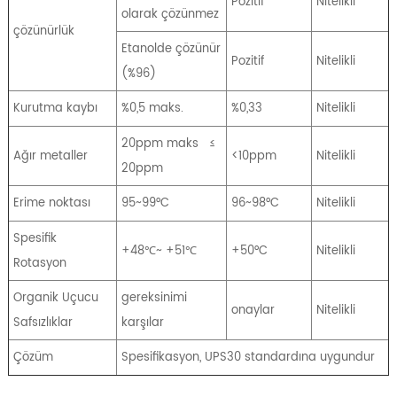
Pozitif
Nitelikli
olarak çözünmez
çözünürlük
Etanolde çözünür
Pozitif
Nitelikli
(%96)
Kurutma kaybı
%0,5 maks.
%0,33
Nitelikli
20ppm maks
≤
Ağır metaller
<10ppm
Nitelikli
20ppm
Erime noktası
95~99°C
96~98°C
Nitelikli
Spesifik
+48℃~ +51℃
+50°C
Nitelikli
Rotasyon
Organik Uçucu
gereksinimi
onaylar
Nitelikli
Safsızlıklar
karşılar
Çözüm
Spesifikasyon, UPS30 standardına uygundur