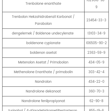
1629618-98-
Trenbolone enanthate
9
Trenbolon Hekzahidrobenzil Karbonat /
23454-33-3
Parabolan
dengelemek / Boldenoe undecylenate
13103-34-9
boldenone cypionate
106505-90-2
boldenon asetat
2363-59-9
Metenolon Asetat / Primobolan
434-05-9
Methenolone Enanthate / primobolin
303-42-4
Nandrolon
434-22-0
Nandrolone dekanoat
360-70-3
Nandrolone fenilpropiyonat
62-90-8
turinabol / 4-Klorodehidrometiltestosteron
855-19-6