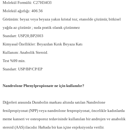
Molekül Formülü: C27H34O3
Molekül ağırlığı: 406.56
Görünüm: beyaz veya beyaza yakın kristal toz; etanolde çözünür, bitkisel
yağda az çözünür ; suda pratik olarak çözünmez
Standart: USP28;BP2003
Kimyasal Özellikler: Beyazdan Kırık Beyaza Katı
Kullanım: Anabolik Steroid.
Test %99 min.
Standart: USP/BP/CP/EP
Nandrolone Phenylpropionate ne için kullanılır?
Diğerleri arasında Durabolin markası altında satılan Nandrolone
fenilpropiyonat (NPP) veya nandrolone fenpropiyonat, öncelikle kadınlarda
meme kanseri ve osteoporoz tedavisinde kullanılan bir androjen ve anabolik
steroid (AAS) ilacıdır. Haftada bir kas içine enjeksiyonla verilir.