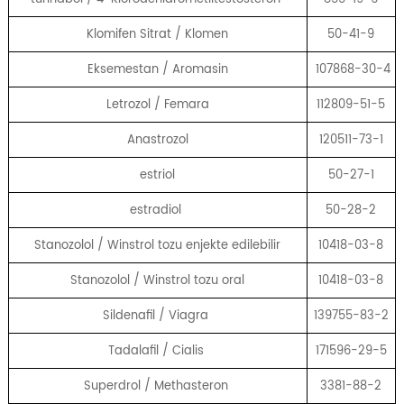
Klomifen Sitrat / Klomen
50-41-9
Eksemestan / Aromasin
107868-30-4
Letrozol / Femara
112809-51-5
Anastrozol
120511-73-1
estriol
50-27-1
estradiol
50-28-2
Stanozolol / Winstrol tozu enjekte edilebilir
10418-03-8
Stanozolol / Winstrol tozu oral
10418-03-8
Sildenafil / Viagra
139755-83-2
Tadalafil / Cialis
171596-29-5
Superdrol / Methasteron
3381-88-2