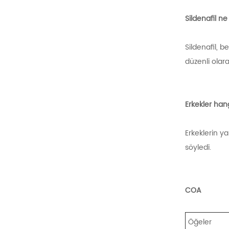
Sildenafil n
Sildenafil, b
düzenli olara
Erkekler han
Erkeklerin ya
söyledi.
COA
Öğeler