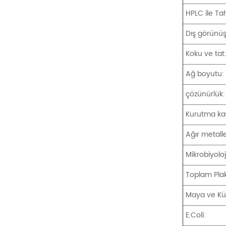
HPLC ile Tahl
Dış görünüş
Koku ve tat
Ağ boyutu:
çözünürlük:
Kurutma ka
Ağır metall
Mikrobiyoloj
Toplam Plak
Maya ve Kü
E.Coli: