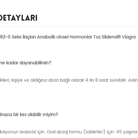
Detayları
3-0 Seks İlaçları Anabolik cinsel Hormonlar Toz Sildenafil Viagra
e ne kadar dayanabilirsin?
kileri, kişiye ve aldığınız doza bağlı olarak 4 ila 8 saat sürebilir. A
alnızca bir kez alabilir miyim?
nksiyonun tedavisi için: Oral dozaj formu (tabletler) için: 65 yaşına