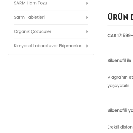
SARM Ham Tozu
Ürün 
Sarm Tabletleri
Organik Çözücüler
CAS 171599-8
Kimyasal Laboratuvar Ekipmanları
Sildenafil il
Viagra'nın et
yaşayabilir.
Sildenafil'i y
Erektil disfo