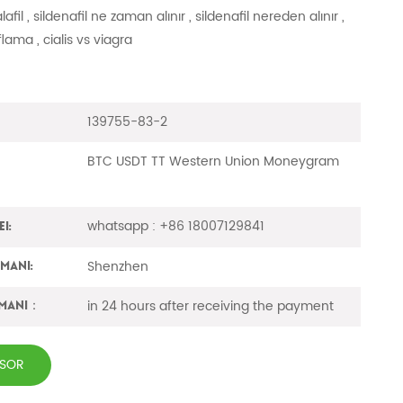
lafil , sildenafil ne zaman alınır , sildenafil nereden alınır ,
flama , cialis vs viagra
139755-83-2
BTC USDT TT Western Union Moneygram
whatsapp : +86 18007129841
i:
Shenzhen
imanı:
in 24 hours after receiving the payment
amanı：
 SOR