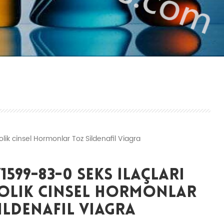
ik cinsel Hormonlar Toz Sildenafil Viagra
71599-83-0 Seks İlaçları
olik Cinsel Hormonlar
ildenafil Viagra