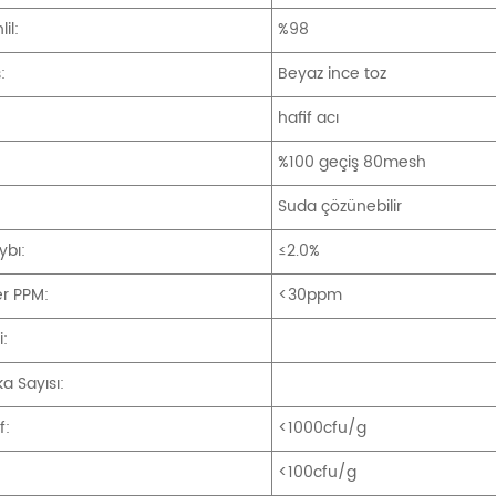
il:
%98
:
Beyaz ince toz
:
hafif acı
%100 geçiş 80mesh
Suda çözünebilir
ybı:
≤2.0%
er PPM:
<30ppm
i:
a Sayısı:
f:
<1000cfu/g
<100cfu/g