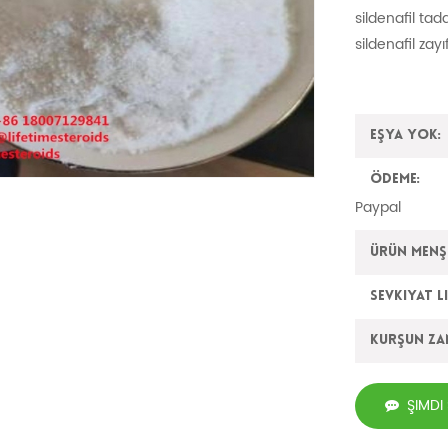
sildenafil tada
sildenafil zayı
Eşya yok:
Ödeme:
Paypal
Ürün Menşe
Sevkiyat L
Kurşun z
ŞIMDI