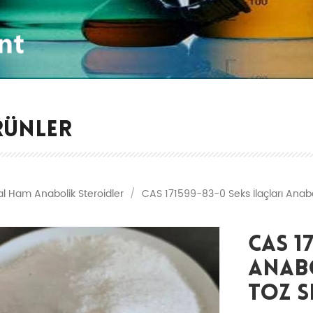
RÜNLER
al Ham Anabolik Steroidler
/
CAS 171599-83-0 Seks İlaçları Anabol
CAS 1
Anab
Toz S