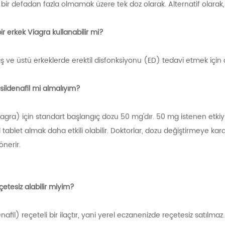
r defadan fazla olmamak üzere tek doz olarak. Alternatif olarak, ila
ir erkek Viagra kullanabilir mi?
aş ve üstü erkeklerde erektil disfonksiyonu (ED) tedavi etmek için 
 sildenafil mi almalıyım?
Viagra) için standart başlangıç ​​dozu 50 mg'dır. 50 mg istenen etk
l tablet almak daha etkili olabilir. Doktorlar, dozu değiştirmeye k
nerir.
reçetesiz alabilir miyim?
nafil) reçeteli bir ilaçtır, yani yerel eczanenizde reçetesiz satılmaz.