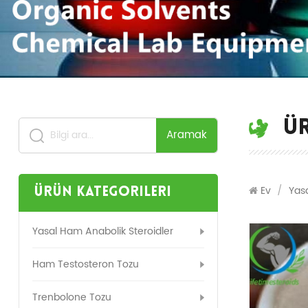
Ü
Aramak
Ev
/
Yas
Ürün Kategorileri
Yasal Ham Anabolik Steroidler
Ham Testosteron Tozu
Trenbolone Tozu