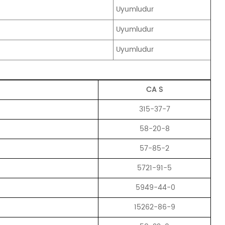
Uyumludur
Uyumludur
Uyumludur
CA
S
315-37-7
58-20-8
57-85-2
5721-91-5
5949-44-0
15262-86-9