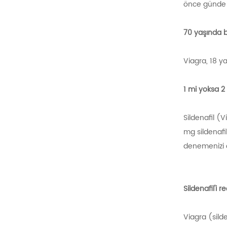
önce günde bi
70 yaşında b
Viagra, 18 y
1 mi yoksa 2
Sildenafil (
mg sildenafi
denemenizi ö
Sildenafil'i 
Viagra (silde