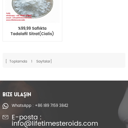
%99,99 Saflıkta
Tadalafil Sitrat(Cialis)
Toz Erkek Geliştirme
CAS 171596-29-5
[ Toplamda
1
Sayfalar]
BIZE ULAŞIN
WhatsApp : +86 189 7159 3842
E-posta :
info@lifetimesteroids.com