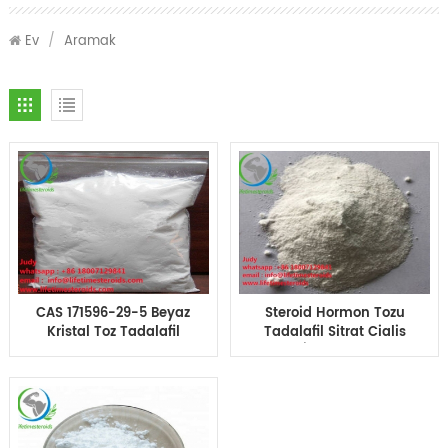
Ev
/
Aramak
CAS 171596-29-5 Beyaz
Steroid Hormon Tozu
Kristal Toz Tadalafil
Tadalafil Sitrat Cialis
Cialis Toz Farmasötik
Cinsel İlaç CAS 171596-
Steroidler Ham
29-5