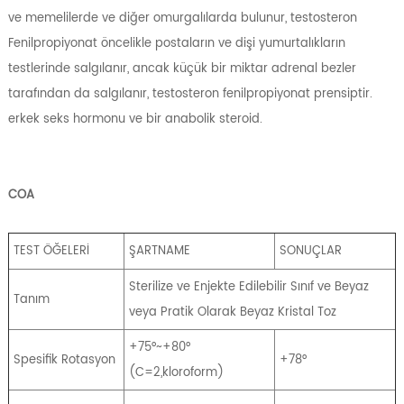
ve memelilerde ve diğer omurgalılarda bulunur, testosteron
Fenilpropiyonat öncelikle postaların ve dişi yumurtalıkların
testlerinde salgılanır, ancak küçük bir miktar adrenal bezler
tarafından da salgılanır, testosteron fenilpropiyonat prensiptir.
erkek seks hormonu ve bir anabolik steroid.
COA
TEST ÖĞELERİ
ŞARTNAME
SONUÇLAR
Sterilize ve Enjekte Edilebilir Sınıf ve Beyaz
Tanım
veya Pratik Olarak Beyaz Kristal Toz
+75°~+80°
Spesifik Rotasyon
+78°
(C=2,kloroform)