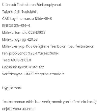
Ürün adı Testosteron Fenilpropiyonat
Takma Adı: Testolent
CAS kayıt numarası 1255-49-8
EINECS 215-014-4
Molekül formülü C28H36O3
Molekül ağırlığı 420.58
Moleküler yapı Kas Geliştirme Trenbolon Tozu Testosteron
Fenilpropiyonat, %98.4 Yüksek Saflık
Testi %97.0~%103.0
Görünüm Beyaz kristal toz
Sertifikasyon: GMP Enterprise standart
Uygulaması
Testosteronun etkisi benzerdir, ancak yanıt süresinin kas içi
enjeksiyonu uzundur,