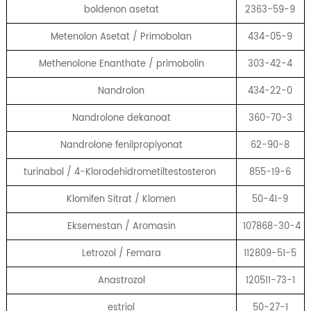
boldenon asetat
2363-59-9
Metenolon Asetat / Primobolan
434-05-9
Methenolone Enanthate / primobolin
303-42-4
Nandrolon
434-22-0
Nandrolone dekanoat
360-70-3
Nandrolone fenilpropiyonat
62-90-8
turinabol / 4-Klorodehidrometiltestosteron
855-19-6
Klomifen Sitrat / Klomen
50-41-9
Eksemestan / Aromasin
107868-30-4
Letrozol / Femara
112809-51-5
Anastrozol
120511-73-1
estriol
50-27-1