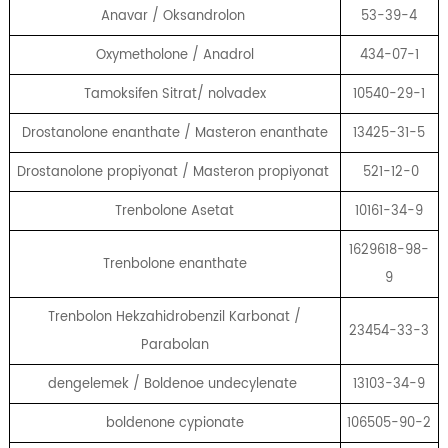
Anavar / Oksandrolon
53-39-4
Oxymetholone / Anadrol
434-07-1
Tamoksifen Sitrat/ nolvadex
10540-29-1
Drostanolone enanthate / Masteron enanthate
13425-31-5
Drostanolone propiyonat / Masteron propiyonat
521-12-0
Trenbolone Asetat
10161-34-9
1629618-98-
Trenbolone enanthate
9
Trenbolon Hekzahidrobenzil Karbonat /
23454-33-3
Parabolan
dengelemek / Boldenoe undecylenate
13103-34-9
boldenone cypionate
106505-90-2