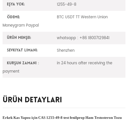
1255-49-8
Eşya yok:
BTC USDT TT Western Union
Ödeme:
Moneygram Paypal
whatsapp : +86 18007129841
Ürün Menşei:
Shenzhen
Sevkiyat Limanı:
in 24 hours after receiving the
Kurşun zamanı：
payment
Ürün Detayları
Erkek Kas Yapısı için CAS 1255-49-8 test fenilprop Ham Testosteron Tozu