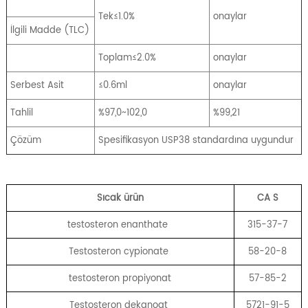
Tek≤1.0%
onaylar
İlgili Madde (TLC)
Toplam≤2.0%
onaylar
Serbest Asit
≤0.6ml
onaylar
Tahlil
%97,0~102,0
%99,21
Çözüm
Spesifikasyon USP38 standardına uygundur
Sıcak ürün
CA
S
testosteron enanthate
315-37-7
Testosteron cypionate
58-20-8
testosteron propiyonat
57-85-2
Testosteron dekanoat
5721-91-5