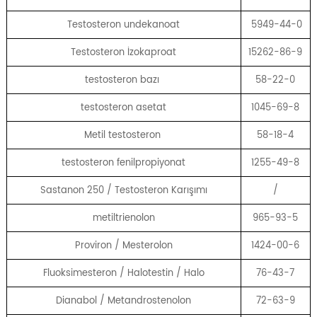
Testosteron undekanoat
5949-44-0
Testosteron İzokaproat
15262-86-9
testosteron bazı
58-22-0
testosteron asetat
1045-69-8
Metil testosteron
58-18-4
testosteron fenilpropiyonat
1255-49-8
Sastanon 250 / Testosteron Karışımı
/
metiltrienolon
965-93-5
Proviron / Mesterolon
1424-00-6
Fluoksimesteron / Halotestin / Halo
76-43-7
Dianabol / Metandrostenolon
72-63-9