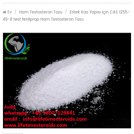
Ev
/
Ham Testosteron Tozu
/
Erkek Kas Yapısı için CAS 1255-
49-8 test fenilprop Ham Testosteron Tozu