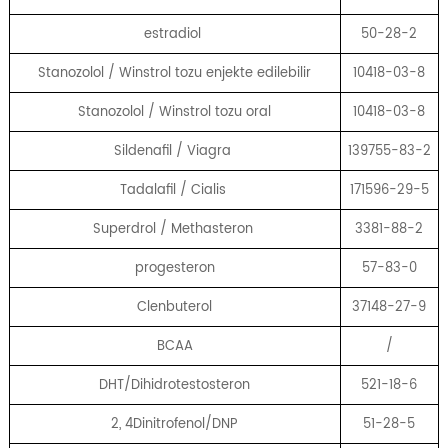
estradiol
50-28-2
Stanozolol / Winstrol tozu enjekte edilebilir
10418-03-8
Stanozolol / Winstrol tozu oral
10418-03-8
Sildenafil / Viagra
139755-83-2
Tadalafil / Cialis
171596-29-5
Superdrol / Methasteron
3381-88-2
progesteron
57-83-0
Clenbuterol
37148-27-9
BCAA
/
DHT/Dihidrotestosteron
521-18-6
2, 4Dinitrofenol/DNP
51-28-5