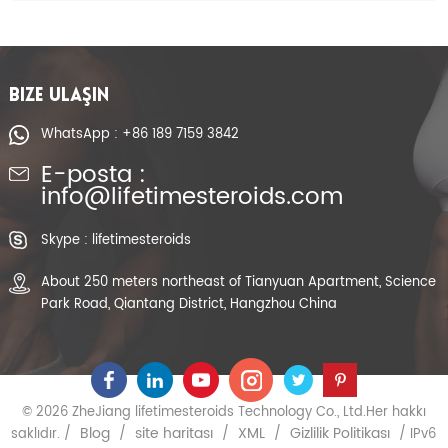
BIZE ULAŞIN
WhatsApp : +86 189 7159 3842
E-posta :
info@lifetimesteroids.com
Skype : lifetimesteroids
About 250 meters northeast of Tianyuan Apartment, Science
Park Road, Qiantang District, Hangzhou China
© 2026 ZheJiang lifetimesteroids Technology Co., Ltd.Her hakkı
Blog
site haritası
XML
Gizlilik Politikası
saklıdır. /
/
/
/
/ IPv6