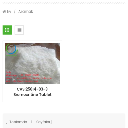
Ev
/
Aramak
CAS:25614-03-3
Bromocritine Tablet
Hap Sarm 30 adet /
şişe
[ Toplamda
1
Sayfalar]