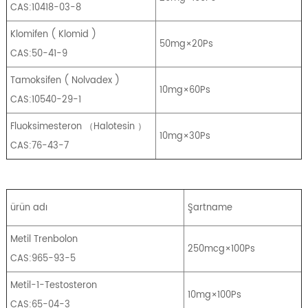
CAS:10418-03-8
Klomifen
(
Klomid
)
50mg×20Ps
CAS:50-41-9
Tamoksifen
(
Nolvadex
)
10mg×60Ps
CAS:10540-29-1
Fluoksimesteron
（
Halotesin
）
10mg×30Ps
CAS:76-43-7
ürün adı
Şartname
Metil Trenbolon
250mcg×100Ps
CAS:965-93-5
Metil-1-Testosteron
10mg×100Ps
CAS:65-04-3