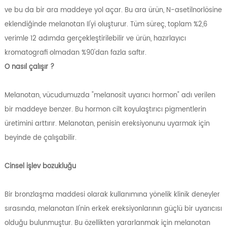
ve bu da bir ara maddeye yol açar. Bu ara ürün, N-asetilnorlösine
eklendiğinde melanotan II'yi oluşturur. Tüm süreç, toplam %2,6
verimle 12 adımda gerçekleştirilebilir ve ürün, hazırlayıcı
kromatografi olmadan %90'dan fazla saftır.
O nasıl çalışır ?
Melanotan, vücudumuzda "melanosit uyarıcı hormon" adı verilen
bir maddeye benzer. Bu hormon cilt koyulaştırıcı pigmentlerin
üretimini arttırır. Melanotan, penisin ereksiyonunu uyarmak için
beyinde de çalışabilir.
Cinsel işlev bozukluğu
Bir bronzlaşma maddesi olarak kullanımına yönelik klinik deneyler
sırasında, melanotan II'nin erkek ereksiyonlarının güçlü bir uyarıcısı
olduğu bulunmuştur. Bu özellikten yararlanmak için melanotan