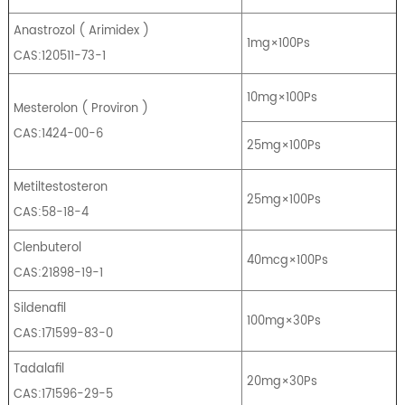
Anastrozol
(
Arimidex
)
1mg×100Ps
CAS:120511-73-1
10mg×100Ps
Mesterolon
(
Proviron
)
CAS:1424-00-6
25mg×100Ps
Metiltestosteron
25mg×100Ps
CAS:58-18-4
Clenbuterol
40mcg×100Ps
CAS:21898-19-1
Sildenafil
100mg×30Ps
CAS:171599-83-0
Tadalafil
20mg×30Ps
CAS:171596-29-5