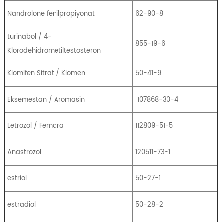
Nandrolone fenilpropiyonat
62-90-8
turinabol / 4-
855-19-6
Klorodehidrometiltestosteron
Klomifen Sitrat / Klomen
50-41-9
Eksemestan / Aromasin
107868-30-4
Letrozol / Femara
112809-51-5
Anastrozol
120511-73-1
estriol
50-27-1
estradiol
50-28-2