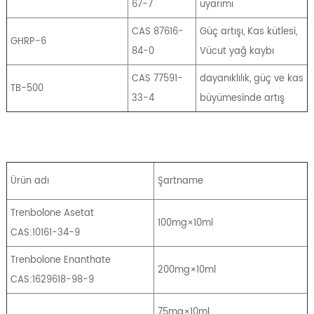
67-7
uyarımı
CAS 87616-
Güç artışı, Kas kütlesi,
GHRP-6
84-0
Vücut yağ kaybı
CAS 77591-
dayanıklılık, güç ve kas
TB-500
33-4
büyümesinde artış
Ürün adı
Şartname
Trenbolone Asetat
100mg×10ml
CAS:10161-34-9
Trenbolone Enanthate
200mg×10ml
CAS:1629618-98-9
75mg×10ml