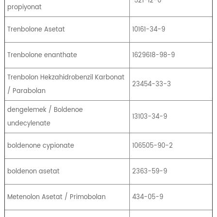
521-12-0
propiyonat
Trenbolone Asetat
10161-34-9
Trenbolone enanthate
1629618-98-9
Trenbolon Hekzahidrobenzil Karbonat
23454-33-3
/ Parabolan
dengelemek / Boldenoe
13103-34-9
undecylenate
boldenone cypionate
106505-90-2
boldenon asetat
2363-59-9
Metenolon Asetat / Primobolan
434-05-9