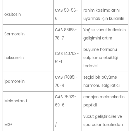
CAS 50-56-
rahim kasılmalarını
oksitosin
6
uyarmak için kullanılır
CAS 86168-
Yağsız vücut kütlesinin
Sermorelin
78-7
gelişimini artırır
büyüme hormonu
CAS 140703-
heksarelin
salgılama eksikliği
51-1
tedavisi
CAS 170851-
seçici bir büyüme
İpamorelin
70-4
hormonu salgılatıcı
CAS 75921-
endojen melanokortin
Melanotan 1
69-6
peptidi
vücut geliştiriciler ve
MGF
/
sporcular tarafından