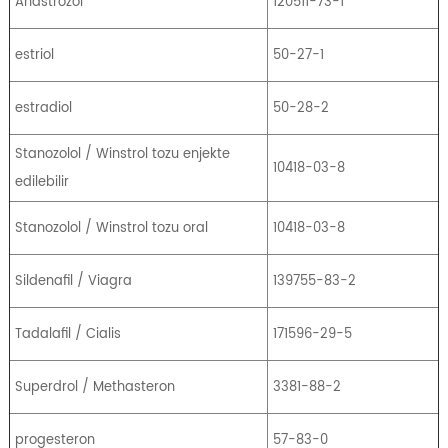
Anastrozol
120511-73-1
estriol
50-27-1
estradiol
50-28-2
Stanozolol / Winstrol tozu enjekte
10418-03-8
edilebilir
Stanozolol / Winstrol tozu oral
10418-03-8
Sildenafil / Viagra
139755-83-2
Tadalafil / Cialis
171596-29-5
Superdrol / Methasteron
3381-88-2
progesteron
57-83-0