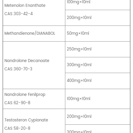
100mg×10ml
Metenolon Enanthate
CAS:303-42-4
200mg×10ml
Methandienone/DIANABOL
50mg×10ml
250mg×10ml
Nandrolone Decanoate
300mg×10ml
CAS:360-70-3
400mg×10ml
Nandrolone Fenilprop
100mg×10ml
CAS:62-90-8
200mg×10ml
Testosteron Cypionate
CAS:58-20-8
300mg×10ml