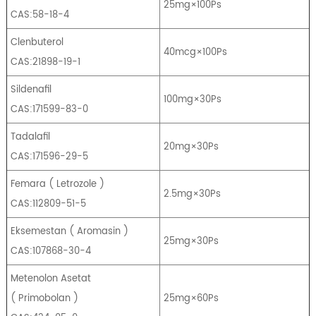
25mg×100Ps
CAS:58-18-4
Clenbuterol
40mcg×100Ps
CAS:21898-19-1
Sildenafil
100mg×30Ps
CAS:171599-83-0
Tadalafil
20mg×30Ps
CAS:171596-29-5
Femara
(
Letrozole
)
2.5mg×30Ps
CAS:112809-51-5
Eksemestan
(
Aromasin
)
25mg×30Ps
CAS:107868-30-4
Metenolon Asetat
(
Primobolan
)
25mg×60Ps