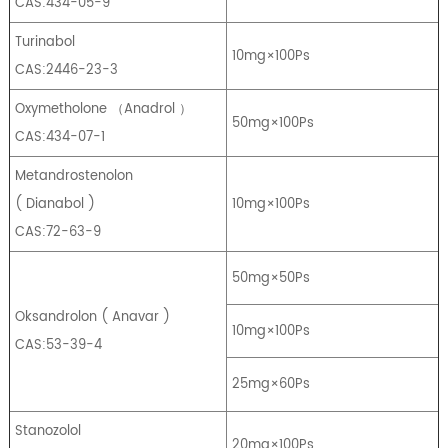
CAS:434-05-9
Turinabol
10mg×100Ps
CAS:2446-23-3
Oxymetholone
（
Anadrol
）
50mg×100Ps
CAS:434-07-1
Metandrostenolon
(
Dianabol
)
10mg×100Ps
CAS:72-63-9
50mg×50Ps
Oksandrolon
(
Anavar
)
10mg×100Ps
CAS:53-39-4
25mg×60Ps
Stanozolol
20mg×100Ps