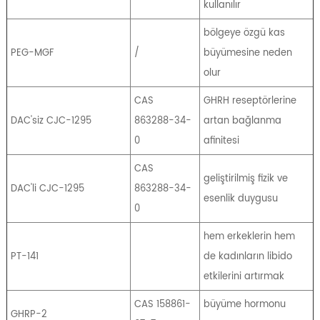
kullanılır
bölgeye özgü kas
PEG-MGF
/
büyümesine neden
olur
CAS
GHRH reseptörlerine
DAC'siz CJC-1295
863288-34-
artan bağlanma
0
afinitesi
CAS
geliştirilmiş fizik ve
DAC'li CJC-1295
863288-34-
esenlik duygusu
0
hem erkeklerin hem
PT-141
de kadınların libido
etkilerini artırmak
CAS 158861-
büyüme hormonu
GHRP-2