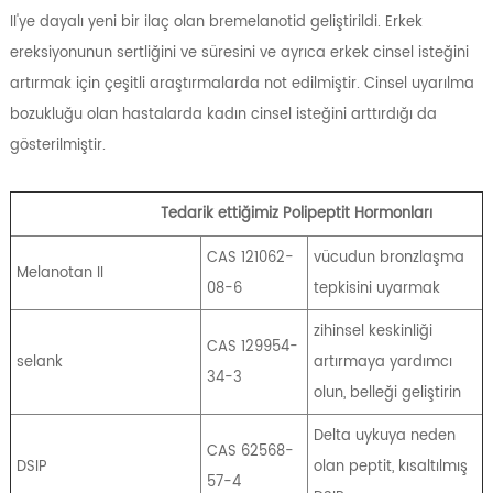
II'ye dayalı yeni bir ilaç olan bremelanotid geliştirildi. Erkek
ereksiyonunun sertliğini ve süresini ve ayrıca erkek cinsel isteğini
artırmak için çeşitli araştırmalarda not edilmiştir. Cinsel uyarılma
bozukluğu olan hastalarda kadın cinsel isteğini arttırdığı da
gösterilmiştir.
Tedarik ettiğimiz Polipeptit Hormonları
CAS 121062-
vücudun bronzlaşma
Melanotan II
08-6
tepkisini uyarmak
zihinsel keskinliği
CAS 129954-
selank
artırmaya yardımcı
34-3
olun, belleği geliştirin
Delta uykuya neden
CAS 62568-
DSIP
olan peptit, kısaltılmış
57-4