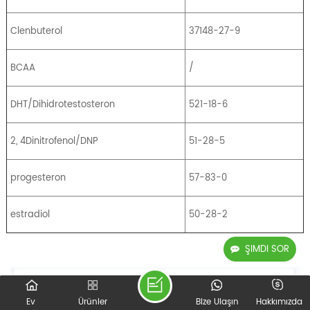
Clenbuterol
37148-27-9
BCAA
/
DHT/Dihidrotestosteron
521-18-6
2, 4Dinitrofenol/DNP
51-28-5
progesteron
57-83-0
estradiol
50-28-2
ŞIMDI SOR
Ev
Ürünler
Bize Ulaşın
Hakkımızda