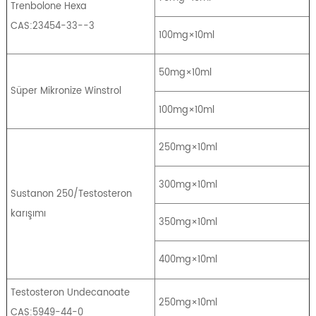
Trenbolone Hexa
CAS:23454-33--3
100mg×10ml
50mg×10ml
Süper Mikronize Winstrol
100mg×10ml
250mg×10ml
300mg×10ml
Sustanon 250/Testosteron
karışımı
350mg×10ml
400mg×10ml
Testosteron Undecanoate
250mg×10ml
CAS:5949-44-0