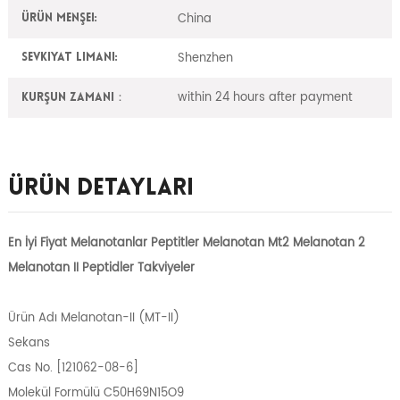
China
Ürün Menşei:
Shenzhen
Sevkiyat Limanı:
within 24 hours after payment
Kurşun zamanı：
Ürün Detayları
En İyi Fiyat Melanotanlar Peptitler Melanotan Mt2 Melanotan 2
Melanotan II Peptidler Takviyeler
Ürün Adı Melanotan-II (MT-II)
Sekans
Cas No. [121062-08-6]
Molekül Formülü C50H69N15O9