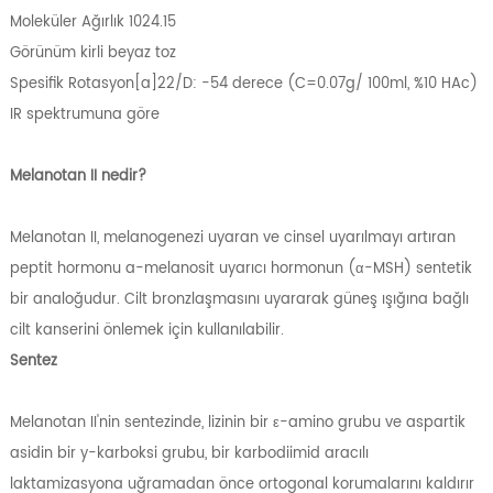
Moleküler Ağırlık 1024.15
Görünüm kirli beyaz toz
Spesifik Rotasyon[a]22/D: -54 derece (C=0.07g/ 100ml, %10 HAc)
IR spektrumuna göre
Melanotan II nedir?
Melanotan II, melanogenezi uyaran ve cinsel uyarılmayı artıran
peptit hormonu a-melanosit uyarıcı hormonun (α-MSH) sentetik
bir analoğudur. Cilt bronzlaşmasını uyararak güneş ışığına bağlı
cilt kanserini önlemek için kullanılabilir.
Sentez
Melanotan II'nin sentezinde, lizinin bir ε-amino grubu ve aspartik
asidin bir y-karboksi grubu, bir karbodiimid aracılı
laktamizasyona uğramadan önce ortogonal korumalarını kaldırır