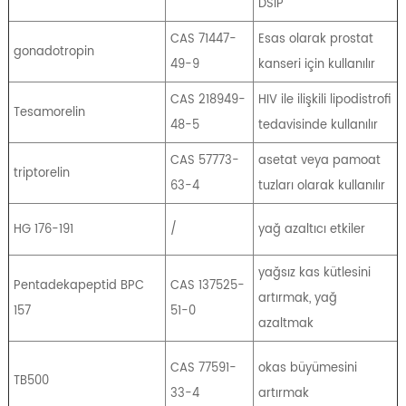
DSIP
CAS 71447-
Esas olarak prostat
gonadotropin
49-9
kanseri için kullanılır
CAS 218949-
HIV ile ilişkili lipodistrofi
Tesamorelin
48-5
tedavisinde kullanılır
CAS 57773-
asetat veya pamoat
triptorelin
63-4
tuzları olarak kullanılır
HG 176-191
/
yağ azaltıcı etkiler
yağsız kas kütlesini
Pentadekapeptid BPC
CAS 137525-
artırmak, yağ
157
51-0
azaltmak
CAS 77591-
okas büyümesini
TB500
33-4
artırmak