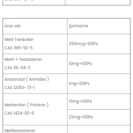
ürün adı
Şartname
Metil Trenbolon
250mcg×100Ps
CAS:965-93-5
Metil-1-Testosteron
10mg×100Ps
CAS:65-04-3
Anastrozol
(
Arimidex
)
1mg×100Ps
CAS:120511-73-1
10mg×100Ps
Mesterolon
(
Proviron
)
CAS:1424-00-6
25mg×100Ps
Metiltestosteron