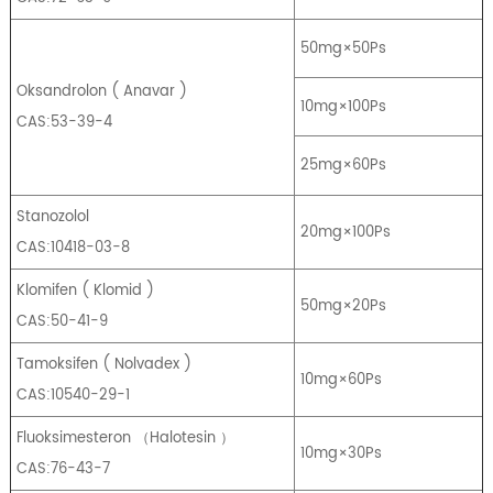
50mg×50Ps
Oksandrolon
(
Anavar
)
10mg×100Ps
CAS:53-39-4
25mg×60Ps
Stanozolol
20mg×100Ps
CAS:10418-03-8
Klomifen
(
Klomid
)
50mg×20Ps
CAS:50-41-9
Tamoksifen
(
Nolvadex
)
10mg×60Ps
CAS:10540-29-1
Fluoksimesteron
（
Halotesin
）
10mg×30Ps
CAS:76-43-7