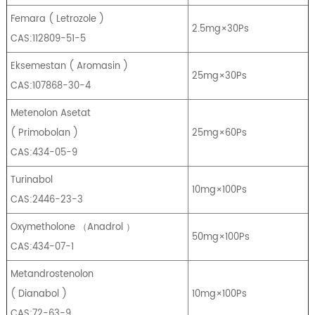
Femara
(
Letrozole
)
2.5mg×30Ps
CAS:112809-51-5
Eksemestan
(
Aromasin
)
25mg×30Ps
CAS:107868-30-4
Metenolon Asetat
(
Primobolan
)
25mg×60Ps
CAS:434-05-9
Turinabol
10mg×100Ps
CAS:2446-23-3
Oxymetholone
（
Anadrol
）
50mg×100Ps
CAS:434-07-1
Metandrostenolon
(
Dianabol
)
10mg×100Ps
CAS:72-63-9