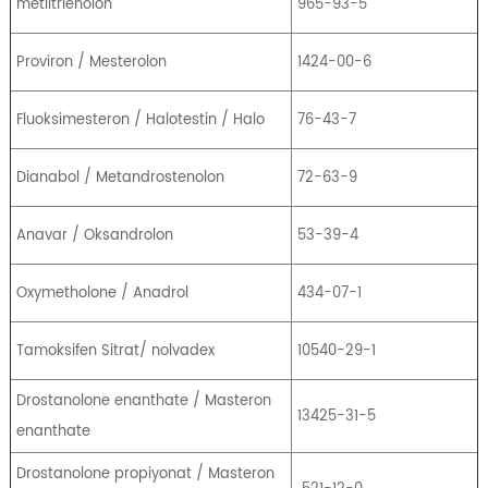
metiltrienolon
965-93-5
Proviron / Mesterolon
1424-00-6
Fluoksimesteron / Halotestin / Halo
76-43-7
Dianabol / Metandrostenolon
72-63-9
Anavar / Oksandrolon
53-39-4
Oxymetholone / Anadrol
434-07-1
Tamoksifen Sitrat/ nolvadex
10540-29-1
Drostanolone enanthate / Masteron
13425-31-5
enanthate
Drostanolone propiyonat / Masteron