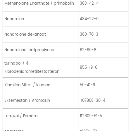
Methenolone Enanthate / primobolin
303-42-4
Nandrolon
434-22-0
Nandrolone dekanoat
360-70-3
Nandrolone fenilpropiyonat
62-90-8
turinabol / 4-
855-19-6
Klorodehidrometiltestosteron
Klomifen Sitrat / Klomen
50-41-9
Eksemestan / Aromasin
107868-30-4
Letrozol / Femara
112809-51-5