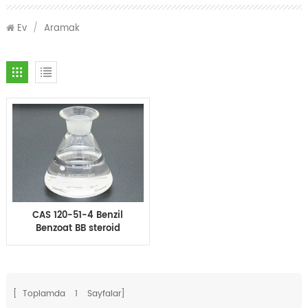
Ev
/
Aramak
CAS 120-51-4 Benzil
Benzoat BB steroid
çözücüler BB Sıvı
Organik Bileşik Uyuz ve
Bit Tedavisi
[ Toplamda
1
Sayfalar]