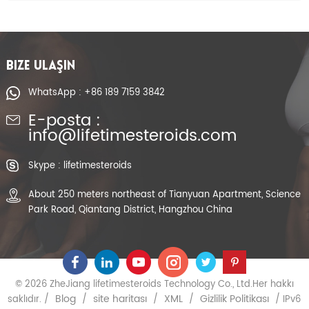
BIZE ULAŞIN
WhatsApp : +86 189 7159 3842
E-posta :
info@lifetimesteroids.com
Skype : lifetimesteroids
About 250 meters northeast of Tianyuan Apartment, Science
Park Road, Qiantang District, Hangzhou China
© 2026 ZheJiang lifetimesteroids Technology Co., Ltd.Her hakkı
Blog
site haritası
XML
Gizlilik Politikası
saklıdır. /
/
/
/
/ IPv6