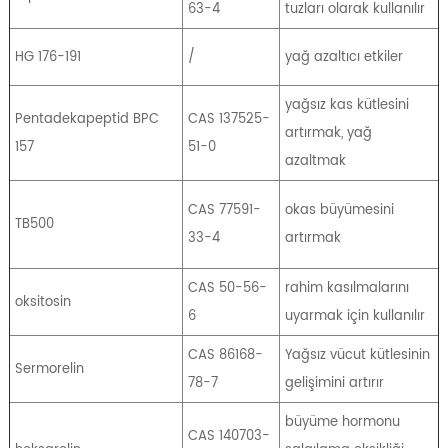
63-4
tuzları olarak kullanılır
HG 176-191
/
yağ azaltıcı etkiler
yağsız kas kütlesini
Pentadekapeptid BPC
CAS 137525-
artırmak, yağ
157
51-0
azaltmak
CAS 77591-
okas büyümesini
TB500
33-4
artırmak
CAS 50-56-
rahim kasılmalarını
oksitosin
6
uyarmak için kullanılır
CAS 86168-
Yağsız vücut kütlesinin
Sermorelin
78-7
gelişimini artırır
büyüme hormonu
CAS 140703-