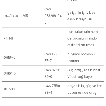
0
afinitesi
CAS
geliştirilmiş fizik ve
DAC'li CJC-1295
863288-34-
esenlik duygusu
0
hem erkeklerin hem
PT-141
de kadınların libido
etkilerini artırmak
CAS 158861-
büyüme hormonu
GHRP-2
67-7
uyarımı
CAS 87616-
Güç artışı, Kas kütlesi,
GHRP-6
84-0
Vücut yağ kaybı
CAS 77591-
dayanıklılık, güç ve kas
TB-500
33-4
büyümesinde artış