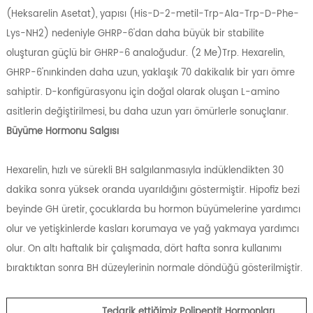
(Heksarelin Asetat), yapısı (His-D-2-metil-Trp-Ala-Trp-D-Phe-
Lys-NH2) nedeniyle GHRP-6'dan daha büyük bir stabilite
oluşturan güçlü bir GHRP-6 analoğudur. (2 Me)Trp. Hexarelin,
GHRP-6'nınkinden daha uzun, yaklaşık 70 dakikalık bir yarı ömre
sahiptir. D-konfigürasyonu için doğal olarak oluşan L-amino
asitlerin değiştirilmesi, bu daha uzun yarı ömürlerle sonuçlanır.
Büyüme Hormonu Salgısı
Hexarelin, hızlı ve sürekli BH salgılanmasıyla indüklendikten 30
dakika sonra yüksek oranda uyarıldığını göstermiştir. Hipofiz bezi
beyinde GH üretir, çocuklarda bu hormon büyümelerine yardımcı
olur ve yetişkinlerde kasları korumaya ve yağ yakmaya yardımcı
olur. On altı haftalık bir çalışmada, dört hafta sonra kullanımı
bıraktıktan sonra BH düzeylerinin normale döndüğü gösterilmiştir.
Tedarik ettiğimiz Polipeptit Hormonları