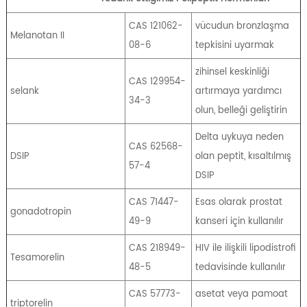
CAS 121062-
vücudun bronzlaşma
Melanotan II
08-6
tepkisini uyarmak
zihinsel keskinliği
CAS 129954-
selank
artırmaya yardımcı
34-3
olun, belleği geliştirin
Delta uykuya neden
CAS 62568-
DSIP
olan peptit, kısaltılmış
57-4
DSIP
CAS 71447-
Esas olarak prostat
gonadotropin
49-9
kanseri için kullanılır
CAS 218949-
HIV ile ilişkili lipodistrofi
Tesamorelin
48-5
tedavisinde kullanılır
CAS 57773-
asetat veya pamoat
triptorelin