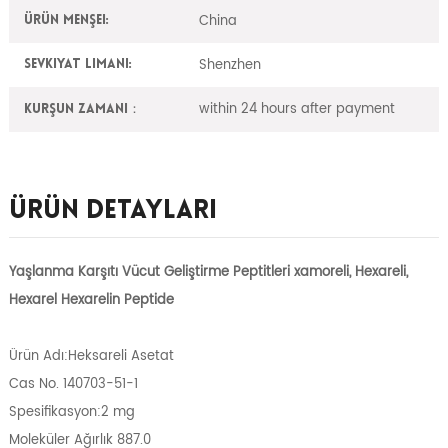
China
Ürün Menşei:
Shenzhen
Sevkiyat Limanı:
within 24 hours after payment
Kurşun zamanı：
Ürün Detayları
Yaşlanma Karşıtı Vücut Geliştirme Peptitleri xamoreli, Hexareli,
Hexarel Hexarelin Peptide
Ürün Adı:Heksareli Asetat
Cas No. 140703-51-1
Spesifikasyon:2 mg
Moleküler Ağırlık 887.0