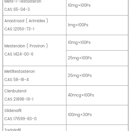
Metil-1-Testosteron
10mg×100Ps
CAS:65-04-3
Anastrozol
(
Arimidex
)
1mg×100Ps
CAS:120511-73-1
10mg×100Ps
Mesterolon
(
Proviron
)
CAS:1424-00-6
25mg×100Ps
Metiltestosteron
25mg×100Ps
CAS:58-18-4
Clenbuterol
40mcg×100Ps
CAS:21898-19-1
Sildenafil
100mg×30Ps
CAS:171599-83-0
Tadalafil