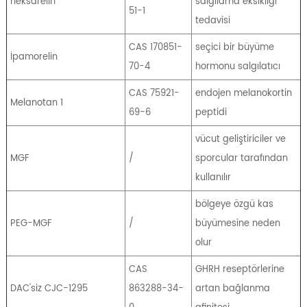
heksarelin
salgılama eksikliği
51-1
tedavisi
CAS 170851-
seçici bir büyüme
İpamorelin
70-4
hormonu salgılatıcı
CAS 75921-
endojen melanokortin
Melanotan 1
69-6
peptidi
vücut geliştiriciler ve
MGF
/
sporcular tarafından
kullanılır
bölgeye özgü kas
PEG-MGF
/
büyümesine neden
olur
CAS
GHRH reseptörlerine
DAC'siz CJC-1295
863288-34-
artan bağlanma