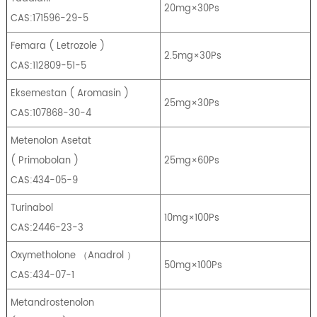
20mg×30Ps
CAS:171596-29-5
Femara
(
Letrozole
)
2.5mg×30Ps
CAS:112809-51-5
Eksemestan
(
Aromasin
)
25mg×30Ps
CAS:107868-30-4
Metenolon Asetat
(
Primobolan
)
25mg×60Ps
CAS:434-05-9
Turinabol
10mg×100Ps
CAS:2446-23-3
Oxymetholone
（
Anadrol
）
50mg×100Ps
CAS:434-07-1
Metandrostenolon