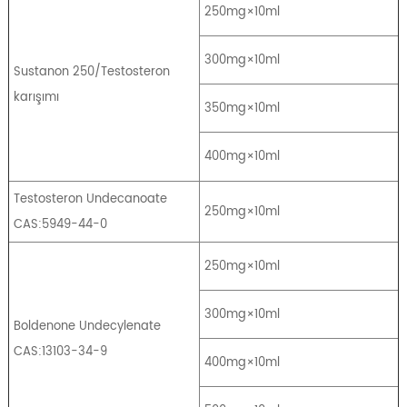
250mg×10ml
300mg×10ml
Sustanon 250/Testosteron
karışımı
350mg×10ml
400mg×10ml
Testosteron Undecanoate
250mg×10ml
CAS:5949-44-0
250mg×10ml
300mg×10ml
Boldenone Undecylenate
CAS:13103-34-9
400mg×10ml