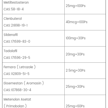
Metiltestosteron
25mg×100Ps
CAS:58-18-4
Clenbuterol
40mcg×100Ps
CAS:21898-19-1
Sildenafil
100mg×30Ps
CAS:171599-83-0
Tadalafil
20mg×30Ps
CAS:171596-29-5
Femara
(
Letrozole
)
2.5mg×30Ps
CAS:112809-51-5
Eksemestan
(
Aromasin
)
25mg×30Ps
CAS:107868-30-4
Metenolon Asetat
(
Primobolan
)
25mg×60Ps