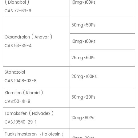
(
Dianabol
)
10mg×100Ps
CAS:72-63-9
50mg×50Ps
Oksandrolon
(
Anavar
)
10mg×100Ps
CAS:53-39-4
25mg×60Ps
Stanozolol
20mg×100Ps
CAS:10418-03-8
Klomifen
(
Klomid
)
50mg×20Ps
CAS:50-41-9
Tamoksifen
(
Nolvadex
)
10mg×60Ps
CAS:10540-29-1
Fluoksimesteron
（
Halotesin
）