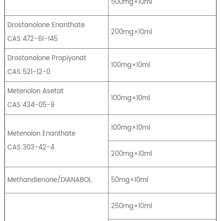
500mg×10ml
Drostanolone Enanthate
200mg×10ml
CAS:472-61-145
Drostanolone Propiyonat
100mg×10ml
CAS:521-12-0
Metenolon Asetat
100mg×10ml
CAS:434-05-9
100mg×10ml
Metenolon Enanthate
CAS:303-42-4
200mg×10ml
Methandienone/DIANABOL
50mg×10ml
250mg×10ml