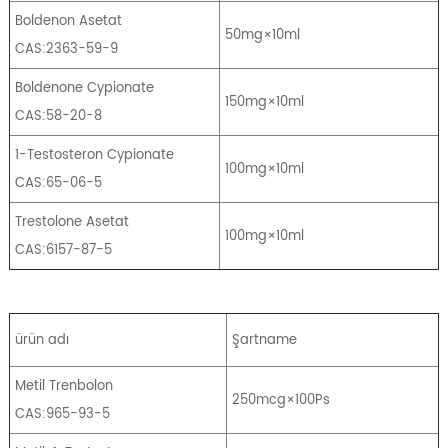
Boldenon Asetat
50mg×10ml
CAS:2363-59-9
Boldenone Cypionate
150mg×10ml
CAS:58-20-8
1-Testosteron Cypionate
100mg×10ml
CAS:65-06-5
Trestolone Asetat
100mg×10ml
CAS:6157-87-5
ürün adı
Şartname
Metil Trenbolon
250mcg×100Ps
CAS:965-93-5