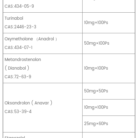
CAS:434-05-9
Turinabol
10mg×100Ps
CAS:2446-23-3
Oxymetholone
（
Anadrol
）
50mg×100Ps
CAS:434-07-1
Metandrostenolon
(
Dianabol
)
10mg×100Ps
CAS:72-63-9
50mg×50Ps
Oksandrolon
(
Anavar
)
10mg×100Ps
CAS:53-39-4
25mg×60Ps