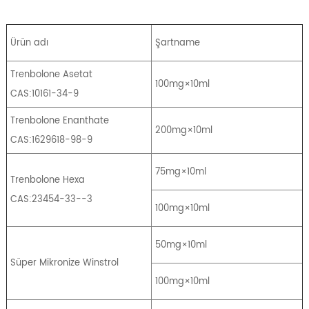
Ürün adı
Şartname
Trenbolone Asetat
100mg×10ml
CAS:10161-34-9
Trenbolone Enanthate
200mg×10ml
CAS:1629618-98-9
75mg×10ml
Trenbolone Hexa
CAS:23454-33--3
100mg×10ml
50mg×10ml
Süper Mikronize Winstrol
100mg×10ml