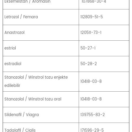
Eksemestan / Aromasin
107868-30-4
Letrozol / Femara
112809-51-5
Anastrozol
120511-73-1
estriol
50-27-1
estradiol
50-28-2
Stanozolol / Winstrol tozu enjekte
10418-03-8
edilebilir
Stanozolol / Winstrol tozu oral
10418-03-8
Sildenafil / Viagra
139755-83-2
Tadalafil / Cialis
171596-29-5