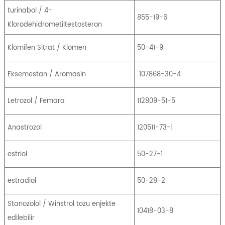
turinabol / 4-
855-19-6
Klorodehidrometiltestosteron
Klomifen Sitrat / Klomen
50-41-9
Eksemestan / Aromasin
107868-30-4
Letrozol / Femara
112809-51-5
Anastrozol
120511-73-1
estriol
50-27-1
estradiol
50-28-2
Stanozolol / Winstrol tozu enjekte
10418-03-8
edilebilir