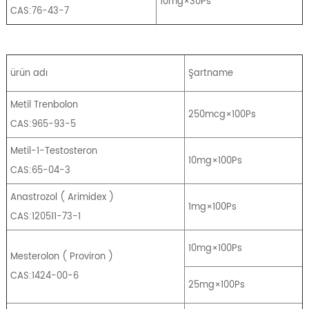
10mg×30Ps
CAS:76-43-7
ürün adı
Şartname
Metil Trenbolon
250mcg×100Ps
CAS:965-93-5
Metil-1-Testosteron
10mg×100Ps
CAS:65-04-3
Anastrozol
(
Arimidex
)
1mg×100Ps
CAS:120511-73-1
10mg×100Ps
Mesterolon
(
Proviron
)
CAS:1424-00-6
25mg×100Ps