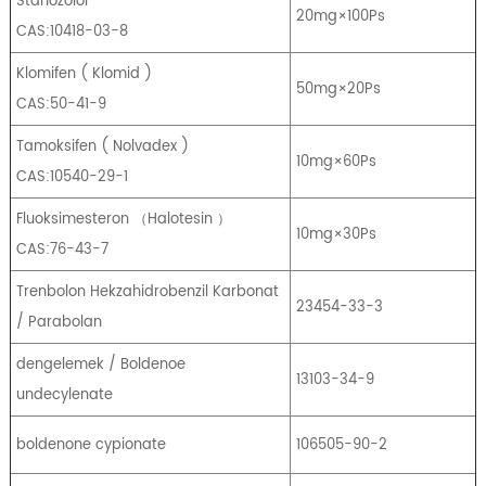
Stanozolol
20mg×100Ps
CAS:10418-03-8
Klomifen
(
Klomid
)
50mg×20Ps
CAS:50-41-9
Tamoksifen
(
Nolvadex
)
10mg×60Ps
CAS:10540-29-1
Fluoksimesteron
（
Halotesin
）
10mg×30Ps
CAS:76-43-7
Trenbolon Hekzahidrobenzil Karbonat
23454-33-3
/ Parabolan
dengelemek / Boldenoe
13103-34-9
undecylenate
boldenone cypionate
106505-90-2