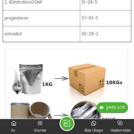
2, 4Dinitrofenol/DNP
51-28-5
progesteron
57-83-0
estradiol
50-28-2
ŞIMDI SOR
Ev
Ürünler
Bize Ulaşın
Hakkımızda