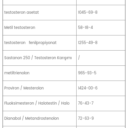
testosteron asetat
1045-69-8
Metil testosteron
58-18-4
testosteron
fenilpropiyonat
1255-49-8
Sastanon 250 / Testosteron Karışımı
/
metiltrienolon
965-93-5
Proviron / Mesterolon
1424-00-6
Fluoksimesteron / Halotestin / Halo
76-43-7
Dianabol / Metandrostenolon
72-63-9