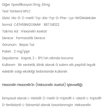
Diğer Spesifikasyon:5mg ,10mg
Test Yöntemi:HPLC
Dizisi: His-D-2-metil-Trp-Ala-Trp-D-Phe- Lys-NH2Moleküler
formül: C47H58N12O6MW : 887.04022
Takma Ad : H'exarelin Asetat
Derece : Farmasötik Derece
Görünüm : Beyaz Toz
Paket : 2 mg/şişe
Depolama : Kapalı, 2 ~ 8°C'nin altında koruma
Kullanım : Bir sentetik, klinik olarak G salımı altı peptidi teşvik
edebilir salgı eksikliği tedavisinde kullanılır.
Hexarelin Hexarelin'in (Heksarelin Asetat) işlevselliği,
kimyasal olarak L-Histidil-2-metil-D-triptofil-L-alanil-L-triptofil-
D-fenilalanil-L-lizinamid olarak tasarlanmıştır. Heksarelin