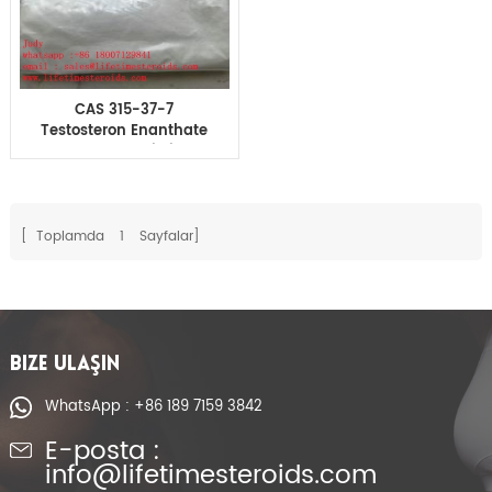
CAS 315-37-7
Testosteron Enanthate
tozu vücut geliştirme
steroid hormonları
[ Toplamda
1
Sayfalar]
BIZE ULAŞIN
WhatsApp : +86 189 7159 3842
E-posta :
info@lifetimesteroids.com