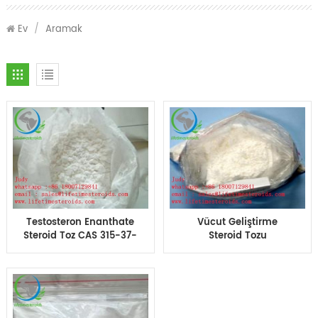
Ev
/
Aramak
Testosteron Enanthate
Vücut Geliştirme
Steroid Toz CAS 315-37-
Steroid Tozu
7 Vücut Geliştirme Kas
Testosteron Enantat
Kazancı İçin% 99.99
Testi Kas Kazancı
Saflık
Erkeklik Hormonu İçin
Enantat